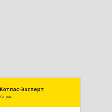
Котлас-Эксперт
Котлас-Эксперт
Котлас
165300, Архангельская обл,
Котласский р-н, Котлас г, К.Маркса ул,
дом № 33, оф.218