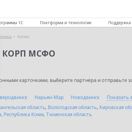
ограммы 1С
Платформа и технологии
Поддержка 
ртнёра
Котлас
я КОРП МСФО
нными карточками, выберите партнёра и отправьте за
веродвинск
Нарьян-Мар
Новодвинск
Показать 
ангельская область
,
Вологодская область
,
Кировская об
я
,
Республика Коми
,
Тюменская область