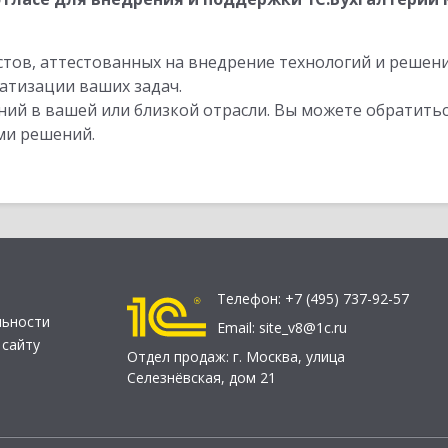
стов, аттестованных на внедрение технологий и решен
атизации ваших задач.
ий в вашей или близкой отрасли. Вы можете обратитьс
ми решений.
Телефон:
+7 (495) 737-92-57
льности
Email:
site_v8@1c.ru
 сайту
Отдел продаж:
г. Москва
,
улица
Селезнёвская, дом 21