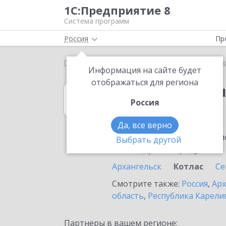
1С:Предприятие 8
Система программ
Россия
Пр
Главная
1С:Бухгалтерия КОРП МСФО
Выбор па
Информация на сайте будет
отображаться для региона
1С:Бухгалтери
Россия
в Котласе
Да, все верно
Ознакомьтесь с информацио
Выбрать другой
или внедрение продукта.
Архангельск
Котлас
Се
Смотрите также:
Россия
,
Арх
область
,
Республика Карели
Партнеры в вашем регионе: