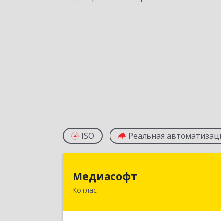
ISO
Реальная автоматизац
Медиасоф
Медиасофт
Котлас
165300, Архангельская обл, Котлас г
Маяковского ул, дом № 