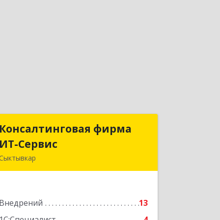
Консалтинговая фирма
Консалтинговая фирма
ИТ-Сервис
ИТ-Сервис
Сыктывкар
167031, Коми Респ, Сыктывкар г,
Орджоникидзе ул, дом № 49а, оф.412
Внедрений
13
Подробнее
1С:Специалист
4