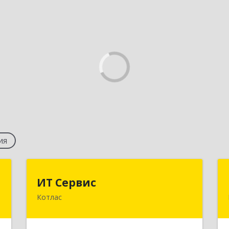
ия
т
ИТ Сервис
ИТ Сервис
Котлас
,
165300, Архангельская обл,
5
Котласский р-н, Котлас г,
Маяковского ул, дом № 9