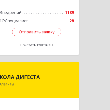
Внедрений
1189
1С:Специалист
28
Отправить заявку
Отправить заявку
Показать контакты
Назад
КОЛА ДИГЕСТА
КОЛА ДИГЕСТА
184209, Мурманская обл, Апатиты г,
Апатиты
Космонавтов ул, дом № 17
Подробнее