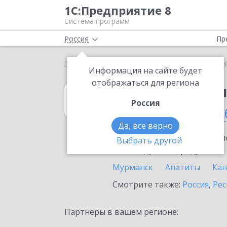
1С:Предприятие 8
Система программ
Россия
Пр
Главная
1С:Бухгалтерия КОРП МСФО
Выбор па
Информация на сайте будет
отображаться для региона
1С:Бухгалтери
Россия
в Мурманской о
Да, все верно
Ознакомьтесь с информацио
Выбрать другой
или внедрение продукта.
Мурманск
Апатиты
Ка
Смотрите также:
Россия
,
Рес
Партнеры в вашем регионе: