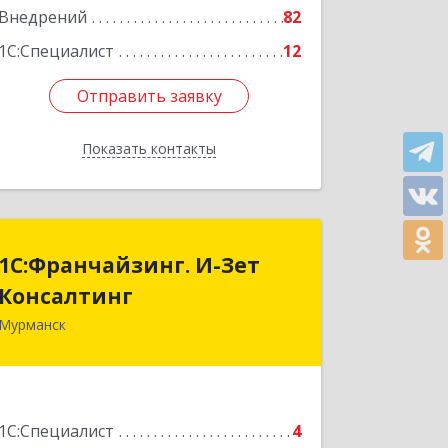
Внедрений
82
1С:Специалист
12
Отправить заявку
Отправить заявку
Показать контакты
Назад
1С:Франчайзинг. И-Зет
1С:Франчайзинг. И-Зет
Консалтинг
Консалтинг
Мурманск
183010, Мурманская обл, Мурманск г,
Алексея Генералова ул, дом № 2/18-36
Подробнее
1С:Специалист
4