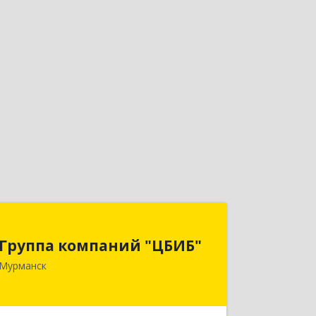
Группа компаний "ЦБИБ"
Группа компаний "ЦБИБ"
183010, Мурманская обл, Мурманск г,
Мурманск
Кирова пр-кт, дом № 17
Подробнее