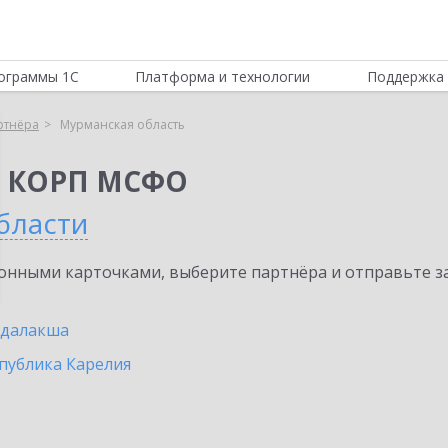
ограммы 1С
Платформа и технологии
Поддержка 
ртнёра
Мурманская область
я КОРП МСФО
бласти
нными карточками, выберите партнёра и отправьте за
ндалакша
публика Карелия