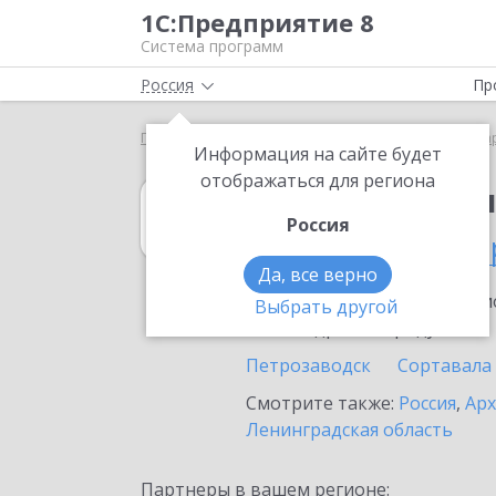
1С:Предприятие 8
Система программ
Россия
Пр
Главная
1С:Бухгалтерия КОРП МСФО
Выбор па
Информация на сайте будет
отображаться для региона
1С:Бухгалтери
Россия
в Республике К
Да, все верно
Ознакомьтесь с информацио
Выбрать другой
или внедрение продукта.
Петрозаводск
Сортавала
Смотрите также:
Россия
,
Арх
Ленинградская область
Партнеры в вашем регионе: