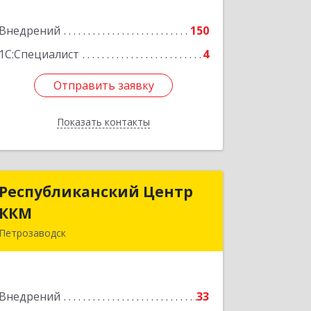
Внедрений
150
Подробнее
1С:Специалист
4
Отправить заявку
Отправить заявку
Показать контакты
Назад
Республиканский Центр
Республиканский Центр
ККМ
ККМ
Петрозаводск
185005, Карелия Респ, Петрозаводск г,
Промышленная ул, дом № 1/26
Внедрений
33
Подробнее