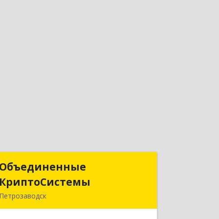
Объединенные
Объединенные
КриптоСистемы
КриптоСистемы
Петрозаводск
185035, Карелия Респ, Петрозаводск г,
Кирова ул, дом № 30, оф.234