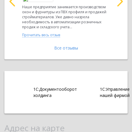
еждения В
Наше предприятие занимается производством
Одной из 
окон и фурнитуры из ПВХ профиля и продажей
«Великоус
стройматериалов. Уже давно назрела
оставшимс
...
необходимость в автоматизации розничных
содержание
продаж и складского учета...
оставшихся
Прочитать весь отзыв
Прочитать 
Все отзывы
1С:Документооборот
1С:Управление
холдинга
нашей фирмой
Адрес на карте