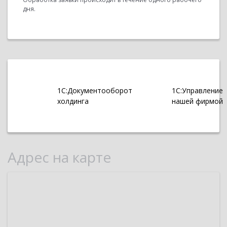
дня.
1С:Документооборот
1С:Управление
холдинга
нашей фирмой
Адрес на карте