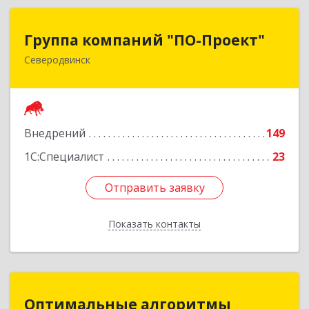
Группа компаний "ПО-Проект"
Группа компаний "ПО-Проект"
Северодвинск
164500, Архангельская обл, Северодвинск г,
Бойчука ул, дом № 3, оф.401
Подробнее
Внедрений
149
1С:Специалист
23
Отправить заявку
Отправить заявку
Показать контакты
Назад
Оптимальные алгоритмы
Оптимальные алгоритмы