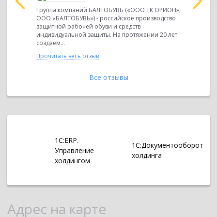
СК"»
Группа компаний БАЛТОБУВЬ («ООО ТК ОРИОН»,
ООО «КЛИ
дприятия
ООО «БАЛТОБУВЬ») - российское производство
создана в
лений
защитной рабочей обуви и средств
является 
.
индивидуальной защиты. На протяжении 20 лет
деятельнос
создаём...
Прочитать 
Прочитать весь отзыв
Все отзывы
1С:ERP.
1С:Документооборот
Управление
холдинга
холдингом
Адрес на карте