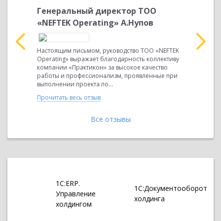
Генеральный директор ТОО
Ю.А. Н
«NEFTEK Operating» А.Нупов
ООО «
 себя
Настоящим письмом, руководство ТОО «NEFTEK
Уважаемый
агодарим
Operating» выражает благодарность коллективу
лично и о
ланную при
компании «Практикон» за высокое качество
Вас и ваш
нашей
работы и профессионализм, проявленные при
внедрении
выполнении проекта по...
«1С:Модуль 
Прочитать весь отзыв
Прочитать 
Все отзывы
1С:ERP.
1С:Документооборот
Управление
холдинга
холдингом