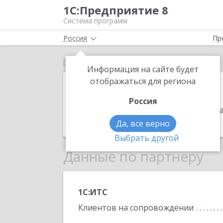
1С:Предприятие 8
Система программ
Россия
Пр
Главная
First Company
Информация на сайте будет
First Company
отображаться для региона
Россия
Адрес:
050067, Казахстан, город Ал
Телефон:
+7 (747) 737-6294
Да, все верно
Выбрать другой
Данные по партнеру
1С:ИТС
Клиентов на сопровождении