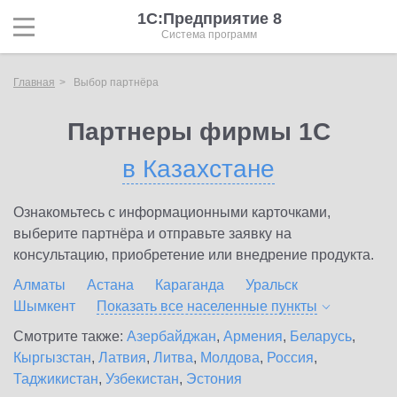
1С:Предприятие 8
Система программ
Главная
Выбор партнёра
Партнеры фирмы 1С
в Казахстане
Ознакомьтесь с информационными карточками,
выберите партнёра и отправьте заявку на
консультацию, приобретение или внедрение продукта.
Алматы
Астана
Караганда
Уральск
Шымкент
Показать все населенные
пункты
Смотрите также:
Азербайджан
,
Армения
,
Беларусь
,
Кыргызстан
,
Латвия
,
Литва
,
Молдова
,
Россия
,
Таджикистан
,
Узбекистан
,
Эстония