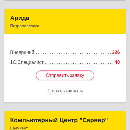
Арида
Арида
Петропавловск
150013, Казахстан, СКО, г.Петропавловск,
ул.Назарбаева, дом 215
Внедрений
326
Подробнее
1С:Специалист
40
Отправить заявку
Отправить заявку
Показать контакты
Назад
Компьютерный Центр "Сервер"
Компьютерный Центр "Сервер"
Шымкент