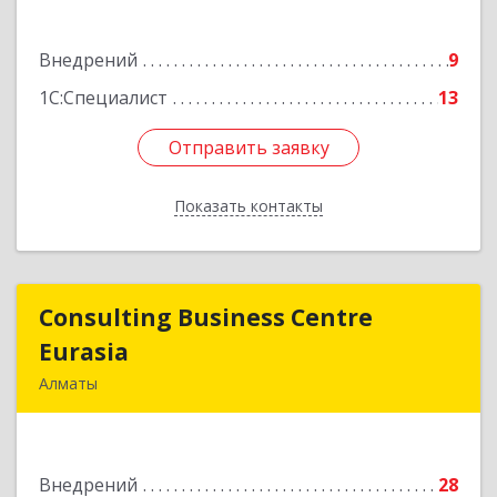
Подробнее
Внедрений
9
1С:Специалист
13
Отправить заявку
Отправить заявку
Показать контакты
Назад
Consulting Business Centre
Consulting Business Centre
Eurasia
Eurasia
Алматы
Республика Казахстан, г. Алматы, ул.
Тимирязева, д. 42, п15/108, оф. 206
Внедрений
28
Подробнее