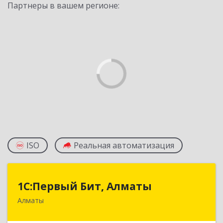
Партнеры в вашем регионе:
ISO
Реальная автоматизация
1С:Первый Бит, Алматы
1С:Первый Бит, Алматы
Алматы
050046, Казахстан, Алматы,ул. Сатпаева, д. 90/1,
6 этаж