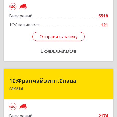
Подробнее
Внедрений
5518
1С:Специалист
121
Отправить заявку
Отправить заявку
Показать контакты
Назад
1С:Франчайзинг.Слава
1С:Франчайзинг.Слава
Алматы
Казахстан, Алматы, 050022, Кашгарская 58-2
Подробнее
Внедрений
2174