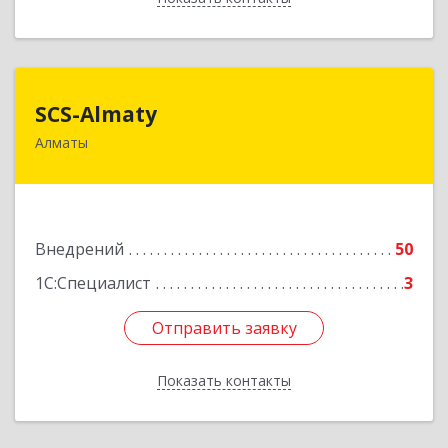
SCS-Almaty
SCS-Almaty
Алматы
Республика Казахстан,050009, г. Алматы, ул.
Шевченко 165 Б, 801 офис
Подробнее
Внедрений
50
1С:Специалист
3
Отправить заявку
Отправить заявку
Показать контакты
Назад