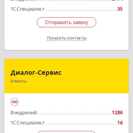
1С:Специалист
35
Отправить заявку
Отправить заявку
Показать контакты
Назад
Диалог-Сервис
Диалог-Сервис
Алматы
050057, Республика Казахстан, г. Алматы, ул.
Мынбаева, 46/48, н.п.2
Подробнее
Внедрений
1286
1С:Специалист
16