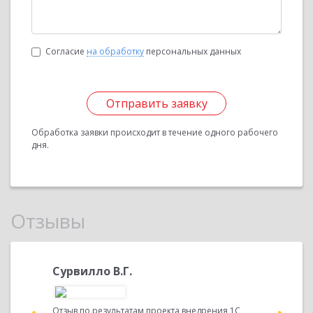
Согласие
на обработку
персональных данных
Отправить заявку
Обработка заявки происходит в течение одного рабочего
дня.
Отзывы
ь
Сурвилло В.Г.
Чугуй 
о
Отзыв по результатам проекта внедрения 1С
Отзыв по р