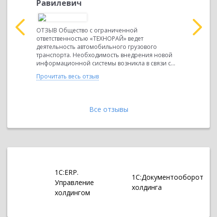
Равилевич
Индивиду
Сафаргали
ОТЗЫВ Общество с ограниченной
производс
ответственностью «ТЕХНОРАЙ» ведет
атель
производс
деятельность автомобильного грузового
ается
материало
транспорта. Необходимость внедрения новой
внедрения.
информационной системы возникла в связи с...
сети
Прочитать 
овой...
Прочитать весь отзыв
Все отзывы
1С:ERP.
1С:Документооборот
Управление
холдинга
холдингом