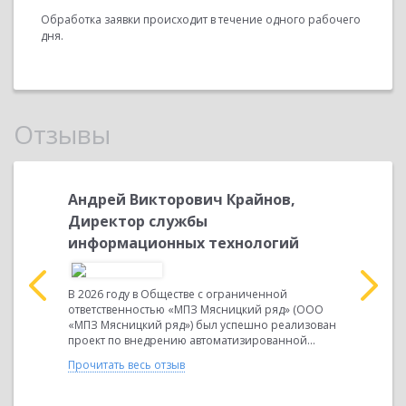
Обработка заявки происходит в течение одного рабочего
дня.
Отзывы
вич
Андрей Викторович Крайнов,
Деркач
Директор службы
к
информационных технологий
Отзыв о в
информац
контроль»
В 2026 году в Обществе с ограниченной
«1С:Произ
ответственностью «МПЗ Мясницкий ряд» (ООО
Комплексна
мый
«МПЗ Мясницкий ряд») был успешно реализован
е
Прочитать 
проект по внедрению автоматизированной...
пы
Прочитать весь отзыв
вета