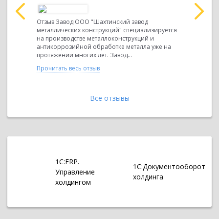
"СибТЭКС"
Отзыв Комп
ке в сфере
кофеен в Р
Отзыв Завод ООО "Шахтинский завод
ания и
Украине и 
металлических конструкций" специализируется
Собственн
на производстве металлоконструкций и
на...
включающе
антикоррозийной обработке металла уже на
протяжении многих лет. Завод...
Прочитать 
Прочитать весь отзыв
Все отзывы
1С:ERP.
1С:Документооборот
Управление
холдинга
холдингом