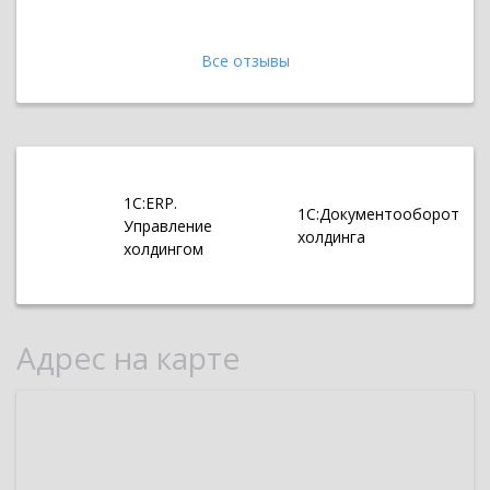
Прочитать 
Все отзывы
1С:ERP.
1С:Документооборот
Управление
холдинга
холдингом
Адрес на карте