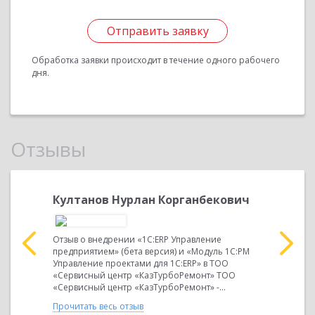
Отправить заявку
Обработка заявки происходит в течение одного рабочего
дня.
Отзывы
а,
Култанов Нурлан Корганбекович
Жапаро
главны
Отзыв о внедрении «1С:ERP Управление
предприятием» (бета версия) и «Модуль 1C:PM
хгалтерия
Заполните 
Управление проектами для 1С:ERP» в ТОО
анак»
внедрении
«Сервисный центр «КазТурбоРемонт» ТОО
цесс
«1С:Зарпл
«Сервисный центр «КазТурбоРемонт» -...
кого и
Казахстана
ТОО "KMG S
Прочитать весь отзыв