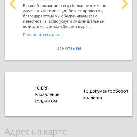
нимание
В нашей компании всегда большое внимание
В нашей к
ссов,
уделялось оптимизации бизнес-процессов,
уделялось
ем
благодаря этому мы обеспечиваем всем
благодаря
альный
известное качество услуг и индивидуальный
известное
подход в магазинах «Детский мир»....
подход в м
Прочитать весь отзыв
Прочитать 
Все отзывы
1С:ERP.
1С:Документооборот
Управление
холдинга
холдингом
Адрес на карте