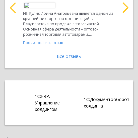
. ОТЗЫВ
Директору
«ИТ-Груп»
ООО «Арма
ИП Кулик Ирина Анатольевна является одной из
ную помощь
за квалиф
крупнейших торговых организаций г.
частности
за автома
Владивостока по продаже автозапчастей.
учета на ба
Основная сфера деятельности – оптово-
розничная торговля автотоварами....
Прочитать 
Прочитать весь отзыв
Все отзывы
1С:ERP.
1С:Документооборот
Управление
холдинга
холдингом