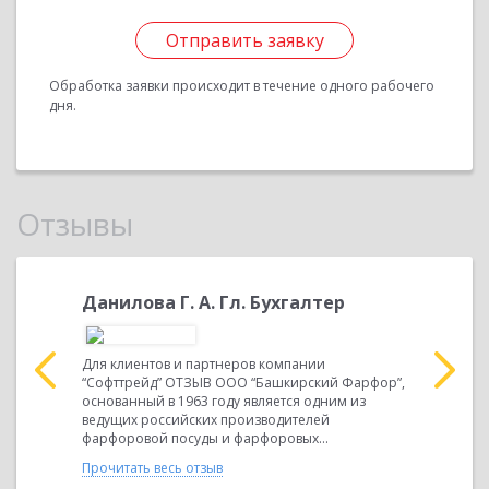
Отправить заявку
Обработка заявки происходит в течение одного рабочего
дня.
Отзывы
Т. В.
Данилова Г. А. Гл. Бухгалтер
Давлет
директ
О
Для клиентов и партнеров компании
“Софттрейд” ОТЗЫВ ООО “Башкирский Фарфор”,
Руководите
шении Для
основанный в 1963 году является одним из
гового
ведущих российских производителей
Прочитать 
фарфоровой посуды и фарфоровых...
Прочитать весь отзыв