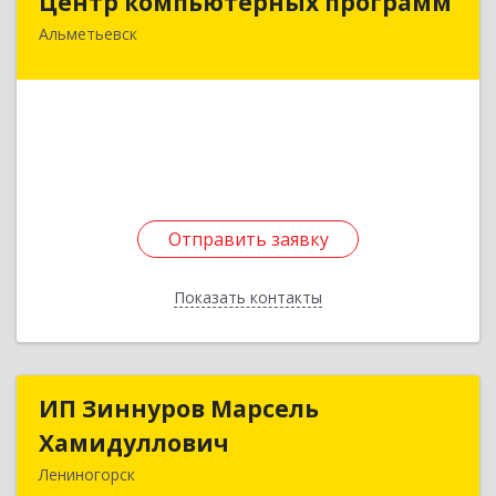
Центр компьютерных программ
Альметьевск
423450, Татарстан Респ, Альметьевск г,
Автомобилистов ул, дом № 14
Подробнее
Отправить заявку
Отправить заявку
Показать контакты
Назад
ИП Зиннуров Марсель
ИП Зиннуров Марсель
Хамидуллович
Хамидуллович
Лениногорск