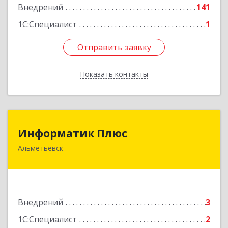
Внедрений
141
Подробнее
1С:Специалист
1
Отправить заявку
Отправить заявку
Показать контакты
Назад
Информатик Плюс
Информатик Плюс
Альметьевск
423458, Татарстан Респ, Альметьевский р-н,
Альметьевск г, Маяковского ул, дом № 62,
пом.10
Подробнее
Внедрений
3
1С:Специалист
2