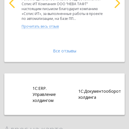
м
Сотис-ИТ Компания ООО “НЕВА ТАФТ”
Телеком” 
ную при
настоящим письмом благодарит компанию
компанию 
агодаря
«Сотис-ИТ», за выполненные работы в проекте
по автома
по автоматизации, на базе ПП...
учета в ча
Прочитать весь отзыв
Прочитать 
Все отзывы
1С:ERP.
1С:Документооборот
Управление
холдинга
холдингом