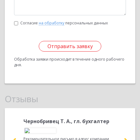
Согласие
на обработку
персональных данных
Отправить заявку
Обработка заявки происходит в течение одного рабочего
дня.
Отзывы
Чернобривец Т. А., гл. бухгалтер
Кузьмен
2009 г.
Рекомендательное письмо в адрес компании
Рекоменда