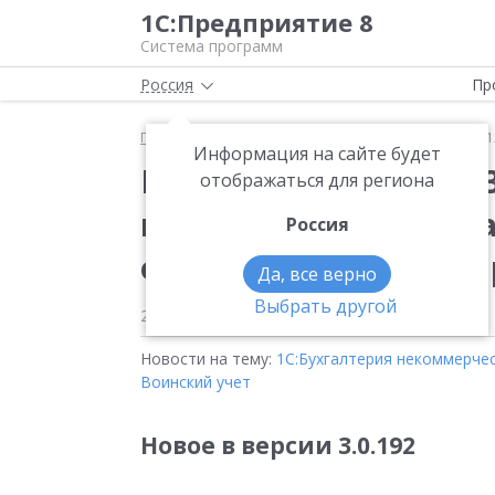
1С:Предприятие 8
Система программ
Россия
Пр
Главная
Новости
Вышла новая версия 3.0.192.
Информация на сайте будет
Вышла новая версия 3
отображаться для региона
конфигурации «Бухг
Россия
организации КОРП», 
Да, все верно
Выбрать другой
20.02.2026
Новости на тему:
1С:Бухгалтерия некоммерчес
Воинский учет
Новое в версии 3.0.192