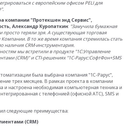
тегрироваться с европейским офисом PELI для
".
а компании "Протекшен энд Сервис",
сть, Александр Куропаткин
:
"Замучила бумажная
 просто теряли зря. А существующая торговая
 Компании. В то же время компания стремилась стать
ло наличия CRM-инструментария.
остям мы встретили в продукте "1С:Управление
нтами (CRM)" и CTI-решениях "1С-Рарус:СофтФон+SMS
втоматизации была выбрана компания "1С-Рарус",
ение трех месяцев. В рамках проекта в компании
на и настроена необходимая компьютерная техника и
нтегрированная с телефонией (офисной АТС), SMS и
чил следующие преимущества:
лиентами (CRM)