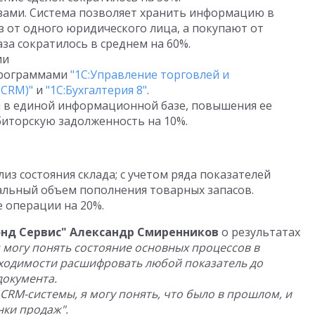
зами. Система позволяет хранить информацию в
аз от одного юридического лица, а покупают от
за сократилось в среднем на 60%.
ии
программами
"1С:Управление торговлей и
(CRM)"
и
"1С:Бухгалтерия 8"
.
 в единой информационной базе, повышения ее
биторскую задолженность на 10%.
из состояния склада; с учетом ряда показателей
льный объем пополнения товарных запасов.
 операции на 20%.
нд Сервис" Александр Смиренников
о результатах
 могу понять состояние основных процессов в
бходимости расшифровать любой показатель до
документа.
RM-системы, я могу понять, что было в прошлом, и
нки продаж".