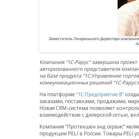
Заместитель Генерального Директора компании
А
Компания "1С-Рарус" завершила проект
авторизованного представителя компани
на базе продукта "1С:Управление торго
коммуникационных решений "1С-Рарус:
На платформе
"1С:Предприятие 8"
созда
заказами, поставками, продажами, мар
Новая CRM-система позволяет контрол
взаимодействие с дилерской сетью, вк
Компания "Протекшен энд сервис" явл
продукции PELI в России. Товары PELI у