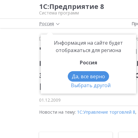
1С:Предприятие 8
Система программ
Россия
Пр
Главная
Новости
"1С:Предприятие 8" и "1С-Ра
Информация на сайте будет
"1С:Предприятие 8" и
отображаться для региона
поддерживать высоки
Россия
эксклюзивному дист
Да, все верно
PELI в России
Выбрать другой
01.12.2009
Новости на тему:
1С:Управление торговлей 8
,