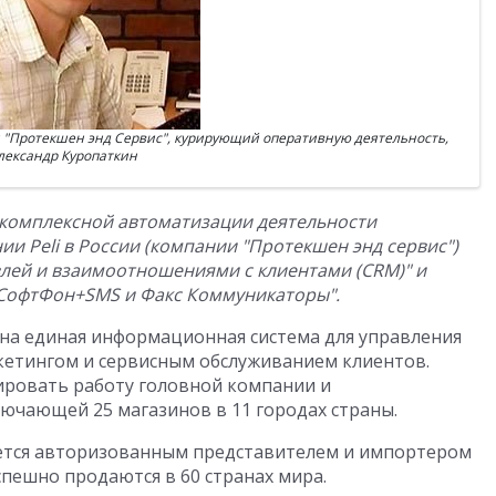
 "Протекшен энд Сервис", курирующий оперативную деятельность,
лександр Куропаткин
 комплексной автоматизации деятельности
и Peli в России (компании "Протекшен энд сервис")
влей и взаимоотношениями с клиентами (CRM)" и
СофтФон+SMS и Факс Коммуникаторы".
на единая информационная система для управления
кетингом и сервисным обслуживанием клиентов.
ировать работу головной компании и
лючающей 25 магазинов в 11 городах страны.
яется авторизованным представителем и импортером
спешно продаются в 60 странах мира.