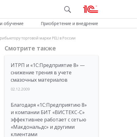
и обучение
Приобретение и внедрение
рибьютору торговой марки PELI в России
Смотрите также
ИТРП и «1С:Предприятие 8» —
снижение трения в учете
смазочных материалов
02.12.2009
Благодаря «1С:Предприятию 8»
и компании БИТ «ВИСТЕКС-С»
эффективнее работает с сетью
«Макдональдс» и другими
клиентами