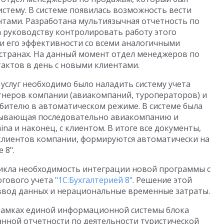
тему. В системе появилась возможность вести
нтами. Разработана мультиязычная отчетность по
 руководству контролировать работу этого
и его эффективности со всеми аналогичными
странах. На данный момент отдел менеджеров по
актов в день с новыми клиентами.
услуг необходимо было наладить систему учета
ртнеров компании (авиакомпаний, туроператоров) и
бителю в автоматическом режиме. В системе была
зывающая последовательно авиакомпанию и
na и наконец, с клиентом. В итоге все документы,
клиентов компании, формируются автоматически на
 8".
никла необходимость интеграции новой программы с
огового учета
"1С:Бухгалтерией 8"
. Решение этой
ввод данных и нерациональные временные затраты.
 рамках единой информационной системы блока
нной отчетности по деятельности туристической