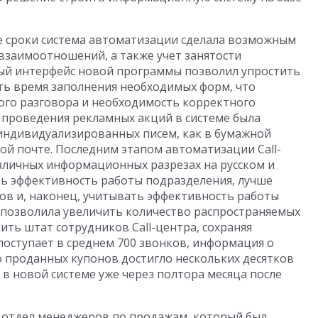
е сроки система автоматизации сделала возможным
 взаимоотношений, а также учет занятости
ый интерфейс новой программы позволил упростить
ть время заполнения необходимых форм, что
ого разговора и необходимость корректного
 проведения рекламных акций в системе была
индивидуализированных писем, как в бумажной
ной почте. Последним этапом автоматизации Call-
азличных информационных разрезах на русском и
ть эффективность работы подразделения, лучше
ов и, наконец, учитывать эффективность работы
 позволила увеличить количество распространяемых
ть штат сотрудников Call-центра, сохраняя
поступает в среднем 700 звонков, информация о
о проданных купонов достигло нескольких десятков
 в новой системе уже через полтора месяца после
отдел менеджеров по продажам, который был