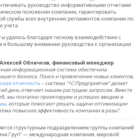
беспечивать руководство информативными отчетами
егическом положении компании, гарантировать
ой службы всех внутренних регламентов компании по
 учета.
ы удалось благодаря тесному взаимодействию с
a и большому вниманию руководства к организации
Алексей Облачков, финансовый менеджер
нная информационная система обеспечила
ашего бизнеса. Поиск и привлечение новых клиентов,
ская отчетность
– система "1С:Предприятие" делает
 сей день отвечает нашим растущим запросам. Вместе
ft, мы поэтапно проектируем и успешно вводим в
мы
, которые помогают решать задачи оптимизации
тема повысила эффективность компании в разы”.
яется структурным подразделением группы компаний
мина Груп" — международная компания, мировой