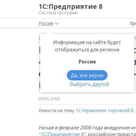
1С:Предприятие 8
Система программ
Россия
Пр
Главная
Новости
Информационная система на п
Информация на сайте будет
Информационная сис
отображаться для региона
«1С:Предприятие 8» р
Россия
с туристическим биз
Да, все верно
Domina
Выбрать другой
04.05.2009
Новости на тему:
1С:Управление торговлей 8
,
Начав в феврале 2008 года внедрение 
"1С:Предприятие 8"
, российское предст