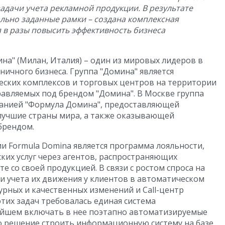
задачи учета рекламной продукции. В результате
льно заданные рамки – создана комплексная
в разы повысить эффективность бизнеса
а" (Милан, Италия) – один из мировых лидеров в
ничного бизнеса. Группа "Домина" является
ческих комплексов и торговых центров на территории
равляемых под брендом "Домина". В Москве группа
анией "Формула Домина", предоставляющей
лучшие страны мира, а также оказывающей
брендом.
 Formula Domina является программа лояльности,
ких услуг через агентов, распространяющих
 со своей продукцией. В связи с ростом спроса на
и учета их движения у клиентов в автоматическом
урных и качественных изменений и Call-центр
тих задач требовалась единая система
ейшем включать в нее поэтапно автоматизируемые
о решение строить информационную систему на базе