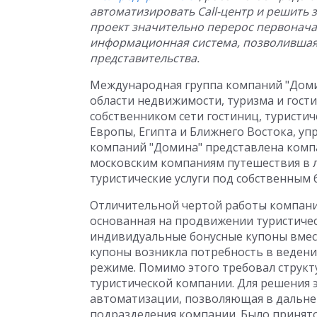
автоматизировать Call-центр и решить 
проект значительно перерос первонача
информационная система, позволившая 
представительства.
Международная группа компаний "Домин
области недвижимости, туризма и гости
собственником сети гостиниц, туристи
Европы, Египта и Ближнего Востока, уп
компаний "Домина" представлена комп
московским компаниям путешествия в 
туристические услуги под собственным 
Отличительной чертой работы компании
основанная на продвижении туристичес
индивидуальные бонусные купоны вместе
купоны возникла потребность в ведени
режиме. Помимо этого требовал структ
туристической компании. Для решения э
автоматизации, позволяющая в дальн
подразделения компании. Было принят