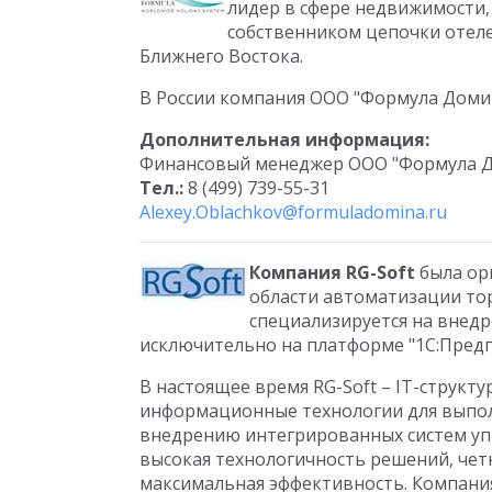
лидер в сфере недвижимости, 
собственником цепочки отеле
Ближнего Востока.
В России компания ООО "Формула Домин
Дополнительная информация:
Финансовый менеджер ООО "Формула 
Тел.:
8 (499) 739-55-31
Alexey.Oblachkov@formuladomina.ru
Компания RG-Soft
была орг
области автоматизации то
специализируется на внед
исключительно на платформе "1С:Предп
В настоящее время RG-Soft – IT-струк
информационные технологии для выпол
внедрению интегрированных систем уп
высокая технологичность решений, чет
максимальная эффективность. Компани