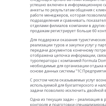
успешно включен в информационную сис
анкеты по результатам общения с клие
работе менеджеров, которая позволила
подразделения и сравнивать показател
отделами филиалов компании в других 
продажам регистрирует больше 60 конт
Для поддержки оказания туристических 
реализации туров и закупки услуг у па
передачи документов конечному потре
отображена цепочка информации, свя
туроператора с компанией Formula Domi
необходимые для организации отдыха 
основе данных системы "1С:Предприятие
С ростом числа оказываемых услуг воз
используемой для бухгалтерского и нал
задачи позволило исключить двойной 
Одна из текущих задач – реализация в
контроля и подготовки специализирова