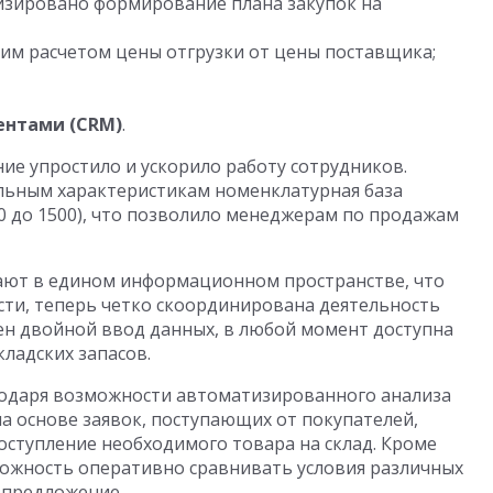
изировано формирование плана закупок на
им расчетом цены отгрузки от цены поставщика;
ентами (
CRM)
.
ие упростило и ускорило работу сотрудников.
ельным характеристикам номенклатурная база
000 до 1500), что позволило менеджерам по продажам
тают в едином информационном пространстве, что
ости, теперь четко скоординирована деятельность
ен двойной ввод данных, в любой момент доступна
ладских запасов.
годаря возможности автоматизированного анализа
а основе заявок, поступающих от покупателей,
оступление необходимого товара на склад. Кроме
можность оперативно сравнивать условия различных
 предложение.