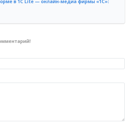
форме в 1С Lite — онлайн-медиа фирмы «1С»:
омментарий!