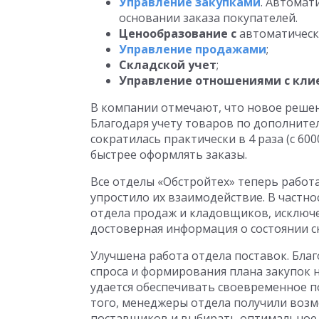
Управление закупками
. Автомат
основании заказа покупателей.
Ценообразование с
автоматическ
Управление продажами
;
Складской учет
;
Управление отношениями с кли
В компании отмечают, что новое решен
Благодаря учету товаров по дополнит
сократилась практически в 4 раза (с 6
быстрее оформлять заказы.
Все отделы «Обстройтех» теперь рабо
упростило их взаимодействие. В частн
отдела продаж и кладовщиков, исключ
достоверная информация о состоянии ск
Улучшена работа отдела поставок. Бла
спроса и формирования плана закупок н
удается обеспечивать своевременное п
того, менеджеры отдела получили воз
поставщиков и выбирать оптимальное