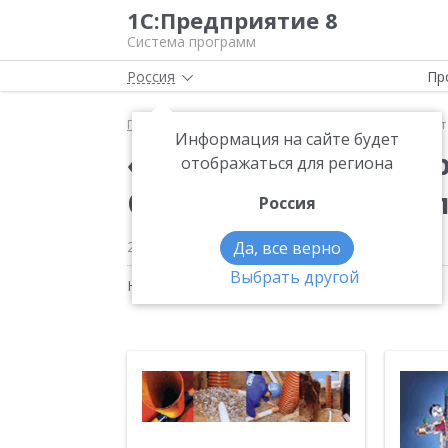
1С:Предприятие 8
Система программ
Россия
Пр
Главная
Новости
«1С:Предприятие 8» работае
Информация на сайте будет
«1С:Предприятие 8» 
отображаться для региона
Строительных Техно
Россия
25.05.2007
Да, все верно
Выбрать другой
Новости на тему:
1С:Управление торговлей 8
,