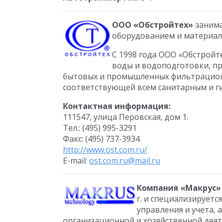
ООО «Обстройтех»
занима
оборудованием и материала
С 1998 года ООО «Обстройте
воды и водоподготовки, п
бытовых и промышленных фильтрацион
соответствующей всем санитарным и г
Контактная информация:
111547, улица Перовская, дом 1.
Тел.: (495) 995-3291
Факс: (495) 737-3934
http://www.ost.com.ru/
E-mail:
ost.com.ru@mail.ru
Компания «Макрус»
г. и специализирует
управления и учета,
организационной и хозяйственной дея