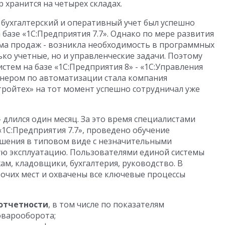
 хранится на четырех складах.
бухгалтерский и оперативный учет был успешно
базе «1С:Предприятия 7.7». Однако по мере развития
ъема продаж - возникла необходимость в программных
ко учетные, но и управленческие задачи. Поэтому
стем на базе «1С:Предприятия 8» - «1С:Управления
ртнером по автоматизации стала компания
тройтех» на тот момент успешно сотрудничал уже
 длился один месяц. За это время специалистами
1С:Предприятия 7.7», проведено обучение
шения в типовом виде с незначительными
ю эксплуатацию. Пользователями единой системы
ам, кладовщики, бухгалтерия, руководство. В
очих мест и охвачены все ключевые процессы
отчетности
, в том числе по показателям
оварооборота;