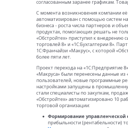
согласованным заранее графикам. Товар
С момента возникновения компании её 
автоматизирован с помощью систем на 
бизнеса - роста числа партнеров и об
продуктах, помогающих решать не толь
«Обстройтех» приступил к внедрению си
торговлей 8» и «1С:Бухгалтерии 8». Па
1С:Франчайзи «Макрус», с которой «Обс
более пяти лет.
Проект перехода на «1С:Предприятие 8»
«Макруса» были перенесены данные из «
пользователей, новые программные ре
настройками запущены в промышленну
стали специалисты по закупкам, продаж
«Обстройтех» автоматизировано 10 раб
торговой организации:
Формирование управленческой 
прибыльности (рентабельности) т