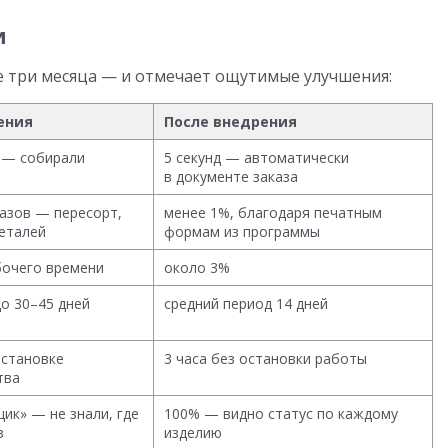
и
е три месяца — и отмечает ощутимые улучшения:
ения
После внедрения
в — собирали
5 секунд — автоматически
в документе заказа
казов — пересорт,
менее 1%, благодаря печатным
деталей
формам из программы
бочего времени
около 3%
о 30–45 дней
средний период 14 дней
остановке
3 часа без остановки работы
тва
ик» — не знали, где
100% — видно статус по каждому
з
изделию