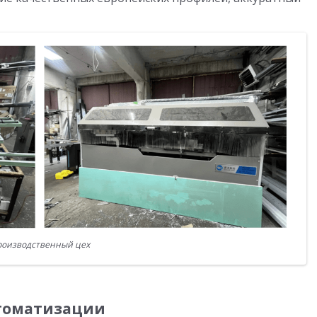
оизводственный цех
втоматизации