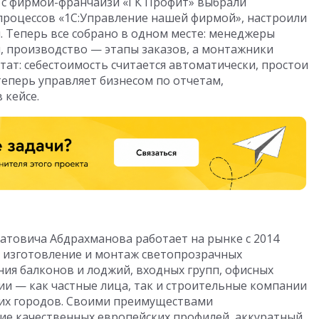
 с фирмой-франчайзи «ГК Профит» выбрали
процессов «1С:Управление нашей фирмой», настроили
м. Теперь все собрано в одном месте: менеджеры
и, производство — этапы заказов, а монтажники
тат: себестоимость считается автоматически, простои
теперь управляет бизнесом по отчетам,
 кейсе.
товича Абдрахманова работает на рынке с 2014
о изготовление и монтаж светопрозрачных
ия балконов и лоджий, входных групп, офисных
ии — как частные лица, так и строительные компании
гих городов. Своими преимуществами
ие качественных европейских профилей, аккуратный