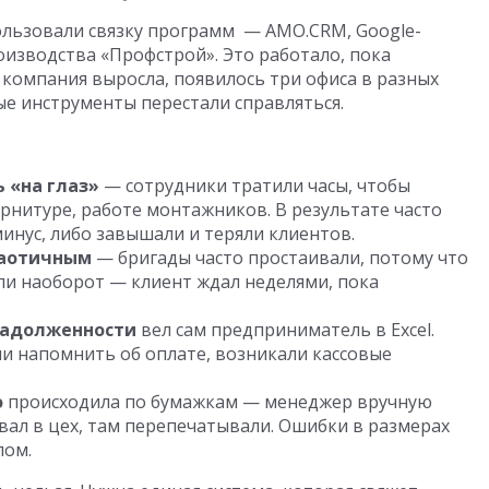
ользовали связку программ — AMO.CRM, Google-
изводства «Профстрой». Это работало, пока
 компания выросла, появилось три офиса в разных
рые инструменты перестали справляться.
 «на глаз»
— сотрудники тратили часы, чтобы
рнитуре, работе монтажников. В результате часто
минус, либо завышали и теряли клиентов.
хаотичным
— бригады часто простаивали, потому что
ли наоборот — клиент ждал неделями, пока
задолженности
вел сам предприниматель в Excel.
ли напомнить об оплате, возникали кассовые
о
происходила по бумажкам — менеджер вручную
ал в цех, там перепечатывали. Ошибки в размерах
лом.