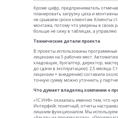
Кроме цифр, предприниматель отмечае
планировать загрузку цеха и монтажных
не срываем сроки клиентам. Клиенты с
монтажа, потому что уверены в своих р
больше не сижу в таблицах, а управляю 
Технические детали проекта
В проекты использованы программные 
лицензии на 5 рабочих мест. Автоматиз
кладовщик, бухгалтер, директор, мастер
до сдачи в эксплуатацию): 2,5 месяца.
лицензии + внедрение) составила около
точную сумму можно уточнить у партне
Что думает владелец компании о пр
«1С:УНФ» оказалась именно тем, что 
Интерфейс понятный, отчеты настраива
лишним функционалом. Мы используем 
«Заказы на производство», «Производс