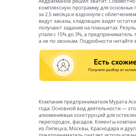
Абдрахманов решил: хватит. Совместно
комплексную программу для основных 
за 2,5 месяца и вздохнули с облегчение
ведут заказы, кладовщик видят остатк
получают задания на планшетах. Резуль
упали с 15% до 3%, а предприниматель 
а не по звонкам. Подробности читайте в
Компания предпринимателя Мурата Асха
года. Основной вид деятельности — эт
алюминиевых конструкций для остеклен
перегородок, фасадов. Клиенты компан
из Липецка, Москвы, Краснодара и дру
предприниматель считает использован