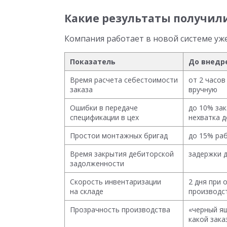
Какие результаты получил
Компания работает в новой системе уж
Показатель
До внедр
Время расчета себестоимости
от 2 часо
заказа
вручную
Ошибки в передаче
до 10% за
спецификации в цех
нехватка 
Простои монтажных бригад
до 15% ра
Время закрытия дебиторской
задержки д
задолженности
Скорость инвентаризации
2 дня при 
на складе
производс
Прозрачность производства
«черный ящ
какой зака