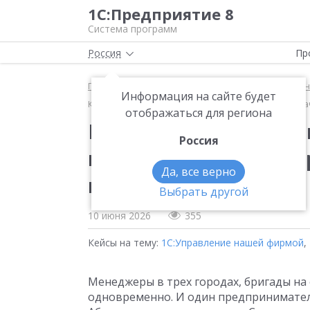
1С:Предприятие 8
Система программ
Россия
Пр
Главная
Методические материалы
1С:Управле
Информация на сайте будет
Как перестать считать себестоимость в таблицах и 
отображаться для региона
Как перестать считат
Россия
и начать управлять п
Да, все верно
помощью 1С:УНФ
Выбрать другой
10 июня 2026
355
Кейсы на тему:
1С:Управление нашей фирмой
,
Менеджеры в трех городах, бригады на о
одновременно. И один предприниматель