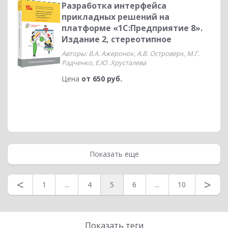
Разработка интерфейса
прикладных решений на
платформе «1С:Предприятие 8».
Издание 2, стереотипное
Авторы: В.А. Ажеронок, А.В. Островерх, М.Г.
Радченко, Е.Ю. Хрусталева
Цена
от 650 руб.
Показать еще
<
>
1
...
4
5
6
...
10
Показать теги