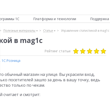
ограммы 1С
Платформа и технологии
Поддержка 
Полезные материалы
Статьи
Управление статистикой в mag1c
кой в mag1c
Рейтинг статьи
,
1С:Розница
то обычный магазин на улице. Вы украсили вход,
лько посетителей зашло за день в вашу точку, ведь
ство только по чекам.
й считает и смотрит: