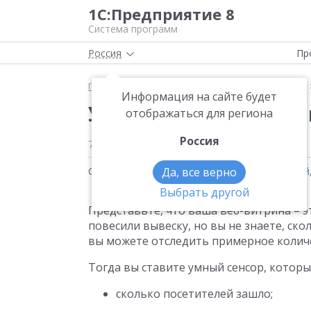
1С:Предприятие 8
Система программ
Россия
Пр
Главная
Методические материалы
Продукты
Информация на сайте будет
Управление статисти
отображаться для региона
Россия
7 апреля 2026
Статьи на тему:
Да, все верно
1С:Управление нашей фирмой
Выбрать другой
Представьте, что ваша веб-витрина – э
повесили вывеску, но вы не знаете, ско
вы можете отследить примерное количе
Тогда вы ставите умный сенсор, которы
сколько посетителей зашло;