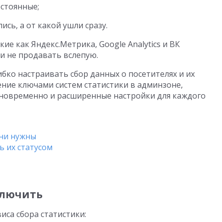
остоянные;
сь, а от какой ушли сразу.
кие как Яндекс.Метрика, Google Analytics и ВК
и не продавать вслепую.
ибко настраивать сбор данных о посетителях и их
ение ключами систем статистики в админзоне,
дновременно и расширенные настройки для каждого
они нужны
ь их статусом
ключить
иса сбора статистики: