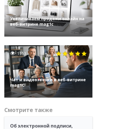
Увеличиваем продажи онлайн на
веб-витрине mag1c
1153
Чат и видеозвонки в веб-витрине
mag1C
Смотрите также
Об электронной подписи,