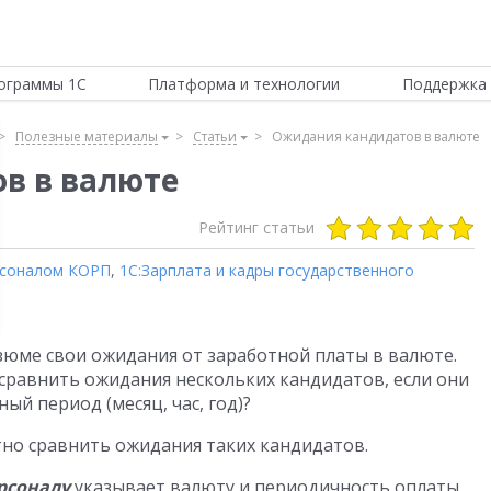
ограммы 1С
Платформа и технологии
Поддержка 
Полезные материалы
Статьи
Ожидания кандидатов в валюте
в в валюте
Рейтинг статьи
ерсоналом КОРП
,
1С:Зарплата и кадры государственного
зюме свои ожидания от заработной платы в валюте.
 сравнить ожидания нескольких кандидатов, если они
ый период (месяц, час, год)?
тно сравнить ожидания таких кандидатов.
рсоналу
указывает валюту и периодичность оплаты,