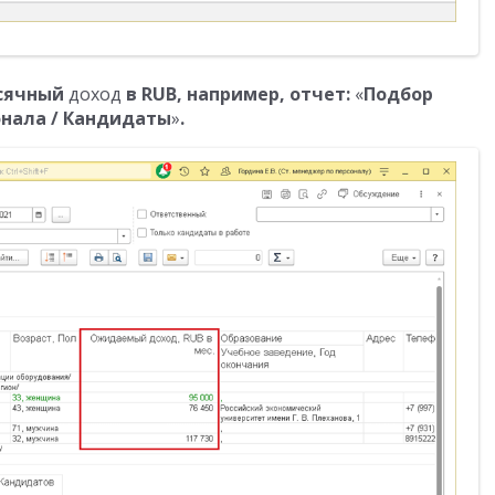
сячный
доход
в RUB, например, отчет:
«
Подбор
онала / Кандидаты
»
.