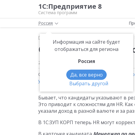
1С:Предприятие 8
Система программ
Россия
Пр
Главная
Методические материалы
Продукты
Информация на сайте будет
Ожидания кандидато
отображаться для региона
Россия
27 декабря 2021
2058
Статьи на тему:
Да, все верно
1С:Зарплата и управление п
учреждения 8
,
Подбор персонала
Выбрать другой
Бывает, что кандидаты указывают в ре
Это приводит к сложностям для HR. Как
указали доход в разной валюте и за разн
В 1С:ЗУП КОРП теперь HR могут коррек
В карточке кандидата
Менеджер по пе