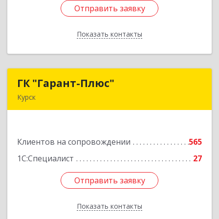
Отправить заявку
Отправить заявку
Показать контакты
Назад
ГК "Гарант-Плюс"
ГК "Гарант-Плюс"
Курск
305035, Курская обл, Курск г, Овечкина ул, дом
№ 14, пом.1
Клиентов на сопровождении
565
Подробнее
1С:Специалист
27
Отправить заявку
Отправить заявку
Показать контакты
Назад