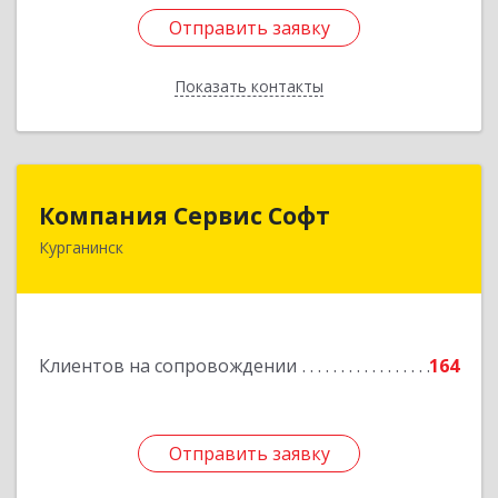
Отправить заявку
Отправить заявку
Показать контакты
Назад
Компания Сервис Софт
Компания Сервис Софт
Курганинск
352430, Краснодарский край, Курганинск г,
Розы Люксембург ул, дом № 333
Подробнее
Клиентов на сопровождении
164
Отправить заявку
Отправить заявку