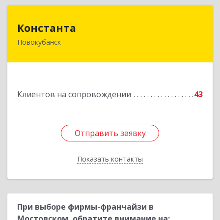
Константа
Константа
Новокубанск
352240, Краснодарский край, Новокубанск г,
Альпийская ул, дом № 22, кв.2
Подробнее
Клиентов на сопровождении
43
Отправить заявку
Отправить заявку
Показать контакты
Назад
При выборе фирмы-франчайзи в
Мостовском, обратите внимание на: