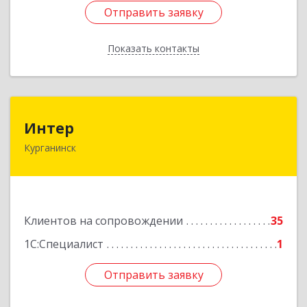
Отправить заявку
Отправить заявку
Показать контакты
Назад
Интер
Интер
Курганинск
352430, Краснодарский край, Курганинск г,
Матросова ул, дом № 151
Подробнее
Клиентов на сопровождении
35
1С:Специалист
1
Отправить заявку
Отправить заявку