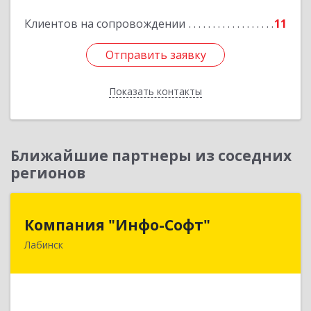
Подробнее
Клиентов на сопровождении
11
Отправить заявку
Отправить заявку
Показать контакты
Назад
Ближайшие партнеры из соседних
регионов
Компания "Инфо-Софт"
Компания "Инфо-Софт"
Лабинск
352500, Краснодарский край, Лабинский р-н,
Лабинск г, Константинова ул, дом № 72
Подробнее