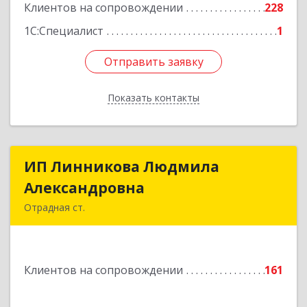
Клиентов на сопровождении
228
1С:Специалист
1
Отправить заявку
Отправить заявку
Показать контакты
Назад
ИП Линникова Людмила
ИП Линникова Людмила
Александровна
Александровна
Отрадная ст.
352290, Краснодарский край, Отрадненский р-
н, Отрадная ст-ца, Курортная ул, дом № 39Б
Клиентов на сопровождении
161
Подробнее