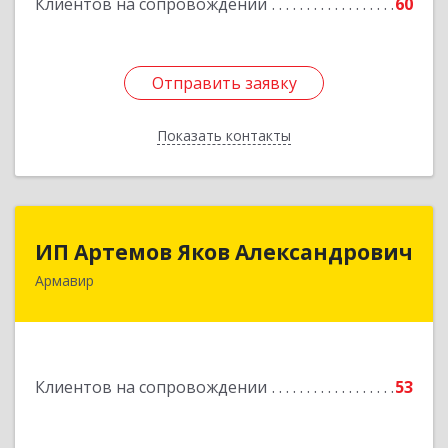
Клиентов на сопровождении
60
Отправить заявку
Отправить заявку
Показать контакты
Назад
ИП Артемов Яков Александрович
ИП Артемов Яков Александрович
Армавир
Подробнее
Клиентов на сопровождении
53