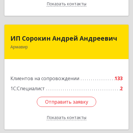
Показать контакты
Назад
ИП Сорокин Андрей Андреевич
ИП Сорокин Андрей Андреевич
Армавир
352900, Краснодарский край, Армавир г,
Ф.Энгельса ул, дом № 25, кв.309
Подробнее
Клиентов на сопровождении
133
1С:Специалист
2
Отправить заявку
Отправить заявку
Показать контакты
Назад