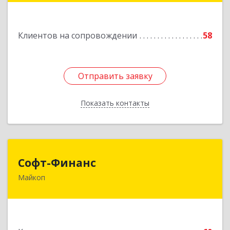
Подробнее
Клиентов на сопровождении
58
Отправить заявку
Отправить заявку
Показать контакты
Назад
Софт-Финанс
Софт-Финанс
Майкоп
385006, Адыгея Респ, Майкоп г, Калинина ул,
дом № 210С
Подробнее