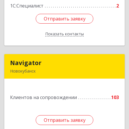
1С:Специалист
2
Отправить заявку
Отправить заявку
Показать контакты
Назад
Navigator
Navigator
Новокубанск
352240, Краснодарский край, Новокубанск г,
Пушкина ул, дом № 67
Клиентов на сопровождении
103
Подробнее
Отправить заявку
Отправить заявку