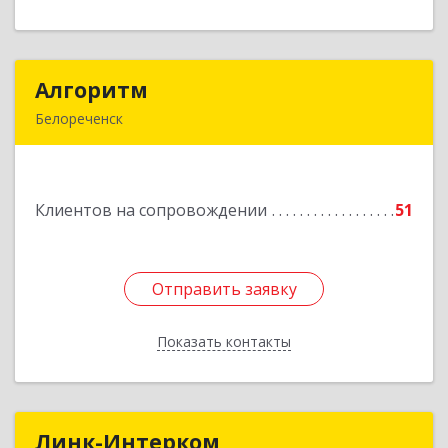
Алгоритм
Алгоритм
Белореченск
352630, Краснодарский край, Белореченский р-
н, Белореченск г, Гоголя ул, дом № 53, кв.75
Клиентов на сопровождении
51
Подробнее
Отправить заявку
Отправить заявку
Показать контакты
Назад
Линк-Интерком
Линк-Интерком