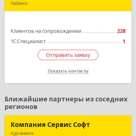
Лабинск
352500, Краснодарский край, Лабинский р-н,
Лабинск г, Константинова ул, дом № 72
Клиентов на сопровождении
228
Подробнее
1С:Специалист
1
Отправить заявку
Отправить заявку
Показать контакты
Назад
Ближайшие партнеры из соседних
регионов
Компания Сервис Софт
Компания Сервис Софт
Курганинск