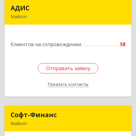
АДИС
АДИС
Майкоп
385006, Адыгея Респ, Майкоп г,
Краснооктябрьская ул, дом № 59, кв.1
Клиентов на сопровождении
58
Подробнее
Отправить заявку
Отправить заявку
Показать контакты
Назад
Софт-Финанс
Софт-Финанс
Майкоп
385006, Адыгея Респ, Майкоп г, Калинина ул,