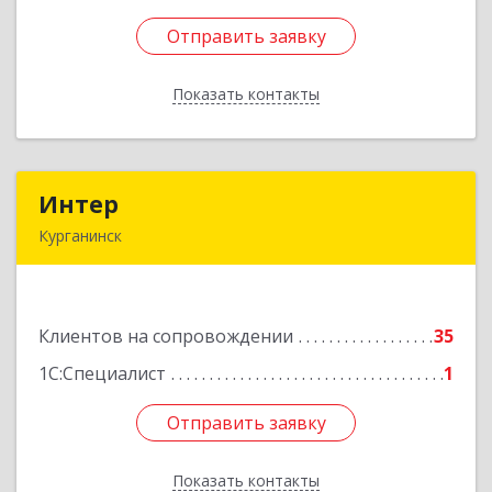
Отправить заявку
Отправить заявку
Показать контакты
Назад
Интер
Интер
Курганинск
352430, Краснодарский край, Курганинск г,
Матросова ул, дом № 151
Клиентов на сопровождении
35
Подробнее
1С:Специалист
1
Отправить заявку
Отправить заявку
Показать контакты
Назад