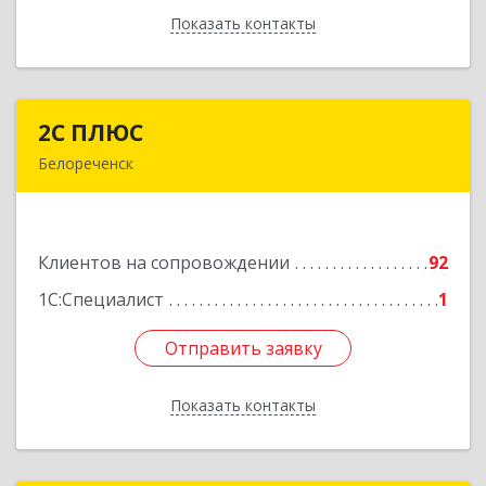
Показать контакты
Назад
2С ПЛЮС
2С ПЛЮС
Белореченск
352630, Краснодарский край, Белореченский р-
н, Белореченск г, Мира ул, дом № 63
Клиентов на сопровождении
92
Подробнее
1С:Специалист
1
Отправить заявку
Отправить заявку
Показать контакты
Назад