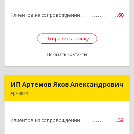
дом № 210С
Клиентов на сопровождении
60
Подробнее
Отправить заявку
Отправить заявку
Показать контакты
Назад
ИП Артемов Яков Александрович
ИП Артемов Яков Александрович
Армавир
Подробнее
Клиентов на сопровождении
53