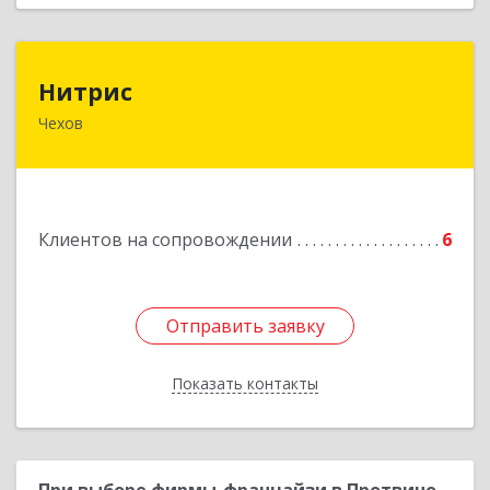
Нитрис
Нитрис
Чехов
142350, Московская обл, Чехов м.о., Столбовая
пгт, Серпуховская ул, дом № 23
Подробнее
Клиентов на сопровождении
6
Отправить заявку
Отправить заявку
Показать контакты
Назад