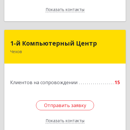
Показать контакты
Назад
1-й Компьютерный Центр
1-й Компьютерный Центр
Чехов
142306, Московская обл, Чеховский р-н, Чехов
г, Речной туп, стр.9
Подробнее
Клиентов на сопровождении
15
Отправить заявку
Отправить заявку
Показать контакты
Назад