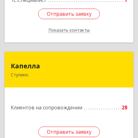
1С:Специалист
1
Отправить заявку
Отправить заявку
Показать контакты
Назад
Капелла
Капелла
Ступино
142800, Московская обл, Ступино г, Андропова
ул, дом № 93, кв.137
Подробнее
Клиентов на сопровождении
28
Отправить заявку
Отправить заявку