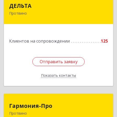
ДЕЛЬТА
ДЕЛЬТА
Протвино
142281, Московская обл, Протвино г,
Кременковское ш, дом № 9А
Подробнее
Клиентов на сопровождении
125
Отправить заявку
Отправить заявку
Показать контакты
Назад
Гармония-Про
Гармония-Про
Протвино
142280, Московская обл, Протвино г, Ленина