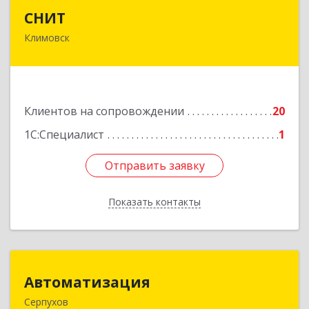
СНИТ
СНИТ
Климовск
142180, Московская обл, Климовск г, Советская
ул, дом № 14
Подробнее
Клиентов на сопровождении
20
1С:Специалист
1
Отправить заявку
Отправить заявку
Показать контакты
Назад
Автоматизация
Автоматизация
Серпухов
142205, Московская обл, Серпухов г,