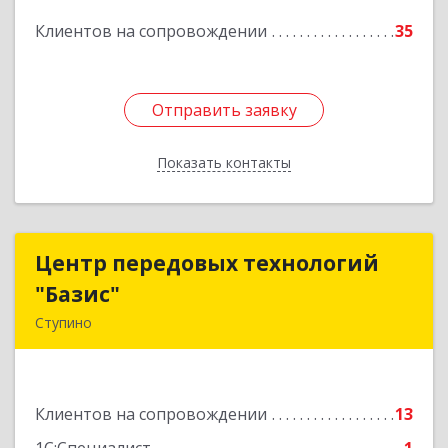
Подробнее
Клиентов на сопровождении
35
Отправить заявку
Отправить заявку
Показать контакты
Назад
Центр передовых технологий
Центр передовых технологий
"Базис"
"Базис"
Ступино
142800, Московская обл, Ступинский р-н,
Ступино г, Крылова ул, владение № 16, корпус 1
Клиентов на сопровождении
13
Подробнее