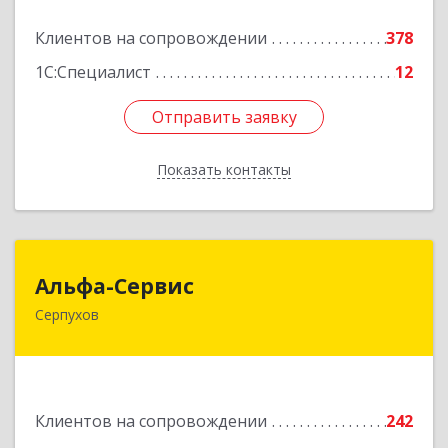
Подробнее
Клиентов на сопровождении
378
1С:Специалист
12
Отправить заявку
Отправить заявку
Показать контакты
Назад
Альфа-Сервис
Альфа-Сервис
Серпухов
142200, Московская обл, Серпухов г,
Красноармейская ул, дом № 35/60
Подробнее
Клиентов на сопровождении
242