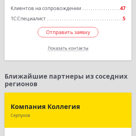
Клиентов на сопровождении
47
1С:Специалист
5
Отправить заявку
Отправить заявку
Показать контакты
Назад
Ближайшие партнеры из соседних
регионов
Компания Коллегия
Компания Коллегия
Серпухов
142211, Московская обл, Серпухов г, Оборонная
ул, дом № 19