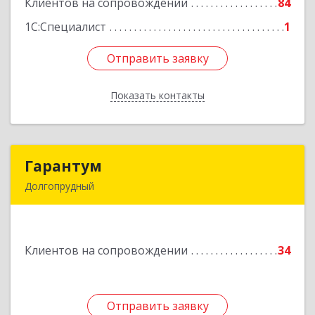
Клиентов на сопровождении
84
Подробнее
1С:Специалист
1
Отправить заявку
Отправить заявку
Показать контакты
Назад
Гарантум
Гарантум
Долгопрудный
141707, Московская обл, Долгопрудный г,
Заводская ул, дом № 7
Клиентов на сопровождении
34
Подробнее
Отправить заявку
Отправить заявку