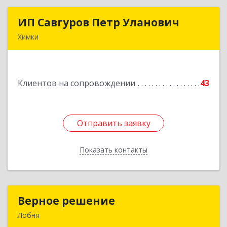
ИП Савгуров Петр Уланович
ИП Савгуров Петр Уланович
Химки
141407, Московская обл, Химки г, Молодежная
ул, дом № 68, кв.443
Клиентов на сопровождении
43
Подробнее
Отправить заявку
Отправить заявку
Показать контакты
Назад
Верное решение
Верное решение
Лобня
141730, Московская обл, Лобня г, Чехова ул,