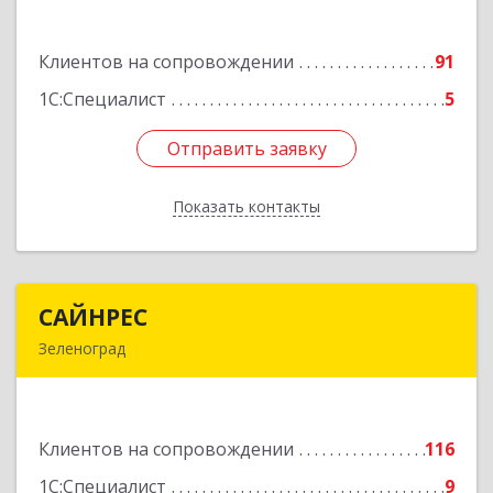
н.п.II
Клиентов на сопровождении
91
Подробнее
1С:Специалист
5
Отправить заявку
Отправить заявку
Показать контакты
Назад
САЙНРЕС
САЙНРЕС
Зеленоград
124365, Москва г, Зеленоград г, корпус 2307А,
кв.37
Клиентов на сопровождении
116
Подробнее
1С:Специалист
9