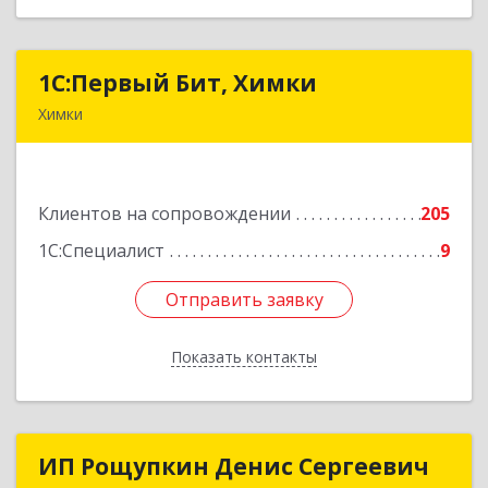
1С:Первый Бит, Химки
1С:Первый Бит, Химки
Химки
141402, Московская обл, г.о. Химки, Химки г,
Московская ул, дом № 38А, оф.1201
Клиентов на сопровождении
205
Подробнее
1С:Специалист
9
Отправить заявку
Отправить заявку
Показать контакты
Назад
ИП Рощупкин Денис Сергеевич
ИП Рощупкин Денис Сергеевич