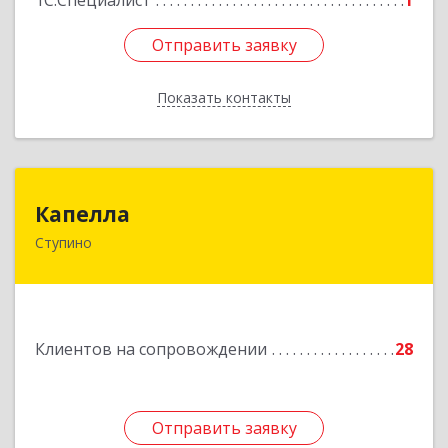
1С:Специалист
1
Отправить заявку
Отправить заявку
Показать контакты
Назад
Капелла
Капелла
Ступино
142800, Московская обл, Ступино г, Андропова
ул, дом № 93, кв.137
Подробнее
Клиентов на сопровождении
28
Отправить заявку
Отправить заявку