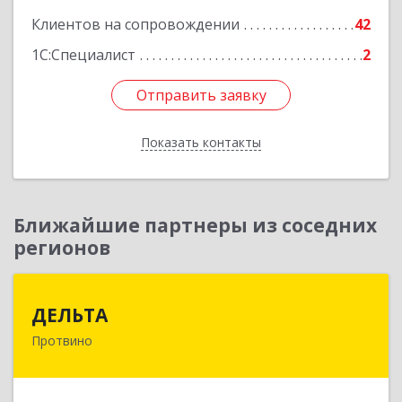
Клиентов на сопровождении
42
1С:Специалист
2
Отправить заявку
Отправить заявку
Показать контакты
Назад
Ближайшие партнеры из соседних
регионов
ДЕЛЬТА
ДЕЛЬТА
Протвино
142281, Московская обл, Протвино г,
Кременковское ш, дом № 9А