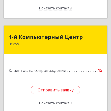
Показать контакты
Назад
1-й Компьютерный Центр
1-й Компьютерный Центр
Чехов
142306, Московская обл, Чеховский р-н, Чехов
г, Речной туп, стр.9
Подробнее
Клиентов на сопровождении
15
Отправить заявку
Отправить заявку
Показать контакты
Назад