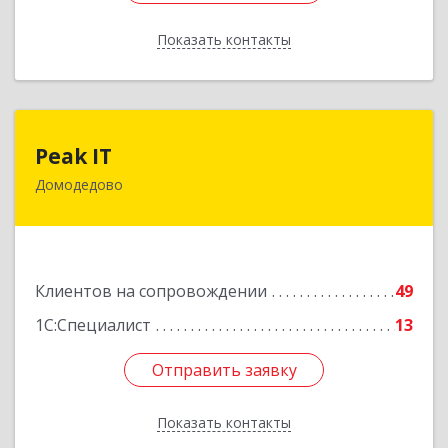
Показать контакты
Назад
Peak IT
Peak IT
Домодедово
142073, Московская обл, Домодедово г,
Ильинское д, дом № 109, кв.28
Подробнее
Клиентов на сопровождении
49
1С:Специалист
13
Отправить заявку
Отправить заявку
Показать контакты
Назад