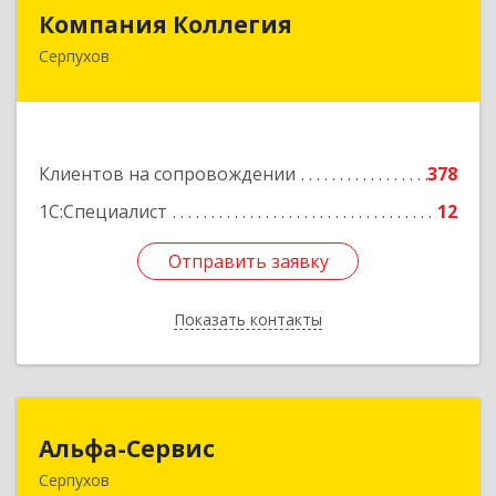
Компания Коллегия
Компания Коллегия
Серпухов
142211, Московская обл, Серпухов г, Оборонная
ул, дом № 19
Подробнее
Клиентов на сопровождении
378
1С:Специалист
12
Отправить заявку
Отправить заявку
Показать контакты
Назад
Альфа-Сервис
Альфа-Сервис
Серпухов
142200, Московская обл, Серпухов г,