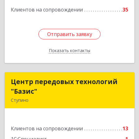
Подробнее
Клиентов на сопровождении
35
Отправить заявку
Отправить заявку
Показать контакты
Назад
Центр передовых технологий
Центр передовых технологий
"Базис"
"Базис"
Ступино
142800, Московская обл, Ступинский р-н,
Ступино г, Крылова ул, владение № 16, корпус 1
Клиентов на сопровождении
13
Подробнее