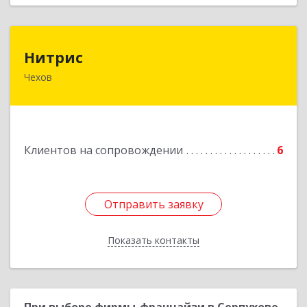
Нитрис
Нитрис
Чехов
142350, Московская обл, Чехов м.о., Столбовая
пгт, Серпуховская ул, дом № 23
Подробнее
Клиентов на сопровождении
6
Отправить заявку
Отправить заявку
Показать контакты
Назад