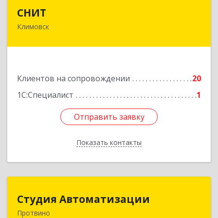
СНИТ
СНИТ
Климовск
142180, Московская обл, Климовск г, Советская
ул, дом № 14
Подробнее
Клиентов на сопровождении
20
1С:Специалист
1
Отправить заявку
Отправить заявку
Показать контакты
Назад
Студия Автоматизации
Студия Автоматизации
Протвино
142281, Московская обл, Протвино г, Ленина