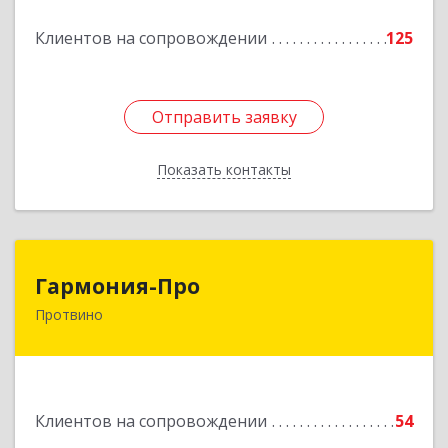
Подробнее
Клиентов на сопровождении
125
Отправить заявку
Отправить заявку
Показать контакты
Назад
Гармония-Про
Гармония-Про
Протвино
142280, Московская обл, Протвино г, Ленина
ул, дом № 18, кв.198
Подробнее
Клиентов на сопровождении
54