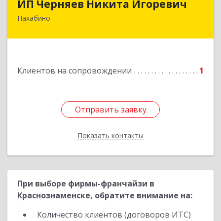
ИП Черняев Никита Игоревич
Нахабино
143430, Московская обл, Красногорский р-н,
Нахабино рп, Красноармейская ул, дом № 60,
кв.8
Подробнее
Клиентов на сопровождении
1
Отправить заявку
Отправить заявку
Показать контакты
Назад
При выборе фирмы-франчайзи в
Краснознаменске, обратите внимание на:
Количество клиентов (договоров ИТС)