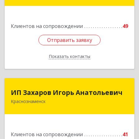
Краснознаменная ул, дом № 27, пом.36
Подробнее
Клиентов на сопровождении
49
Отправить заявку
Отправить заявку
Показать контакты
Назад
ИП Захаров Игорь Анатольевич
ИП Захаров Игорь Анатольевич
Краснознаменск
143090, Московская обл, Краснознаменск г,
Гагарина ул, дом № 3, кв.151
Подробнее
Клиентов на сопровождении
41