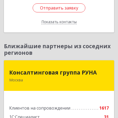
Отправить заявку
Отправить заявку
Показать контакты
Назад
Ближайшие партнеры из соседних
регионов
Консалтинговая группа РУНА
Консалтинговая группа РУНА
Москва
117218, Москва г, Кржижановского ул, дом №
29, корпус 1
Подробнее
Клиентов на сопровождении
1617
1С:Специалист
31