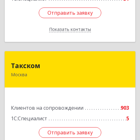
Отправить заявку
Отправить заявку
Показать контакты
Назад
Такском
Такском
Москва
119034, Москва г, Барыковский пер, дом №
4,стр.2
Подробнее
Клиентов на сопровождении
903
1С:Специалист
5
Отправить заявку
Отправить заявку