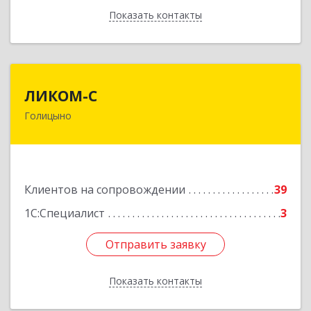
Показать контакты
Назад
ЛИКОМ-С
ЛИКОМ-С
Голицыно
143040, Московская обл, Одинцовский р-н,
Голицыно г, Советская ул, дом № 59, этаж/офис
1/2
Подробнее
Клиентов на сопровождении
39
1С:Специалист
3
Отправить заявку
Отправить заявку
Показать контакты
Назад