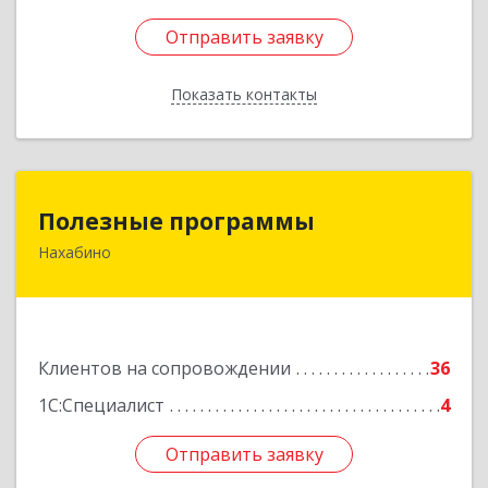
Отправить заявку
Отправить заявку
Показать контакты
Назад
Полезные программы
Полезные программы
Нахабино
143432, Московская обл, Красногорский р-н,
Нахабино рп, Панфилова ул, дом № 9А, кв.6
Подробнее
Клиентов на сопровождении
36
1С:Специалист
4
Отправить заявку
Отправить заявку