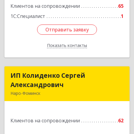
Клиентов на сопровождении
65
Подробнее
1С:Специалист
1
Отправить заявку
Отправить заявку
Показать контакты
Назад
ИП Колиденко Сергей
ИП Колиденко Сергей
Александрович
Александрович
Наро-Фоминск
143300, Московская обл, Наро-Фоминский р-н,
Наро-Фоминск г, Маршала Жукова Г.К. ул, дом
№ 14-92
Клиентов на сопровождении
62
Подробнее