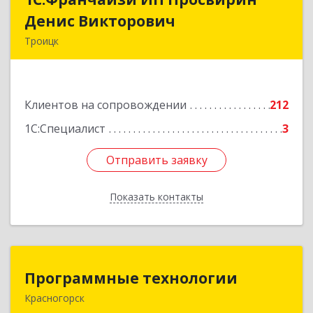
Денис Викторович
Денис Викторович
Троицк
108842, Москва г, вн.тер.г. городской округ
Троицк, Троицк г, Городская ул, дом № 14,
кв.158
Клиентов на сопровождении
212
Подробнее
1С:Специалист
3
Отправить заявку
Отправить заявку
Показать контакты
Назад
Программные технологии
Программные технологии
Красногорск
143408, Московская обл, Красногорский р-н,