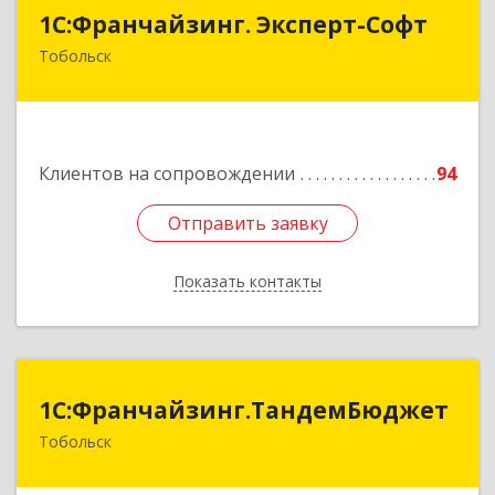
1С:Франчайзинг. Эксперт-Софт
1С:Франчайзинг. Эксперт-Софт
Тобольск
626150, Тюменская обл, Тобольск г, 7-й мкр,
дом № 39, пом.8
Подробнее
Клиентов на сопровождении
94
Отправить заявку
Отправить заявку
Показать контакты
Назад
1С:Франчайзинг.ТандемБюджет
1С:Франчайзинг.ТандемБюджет
Тобольск
Подробнее