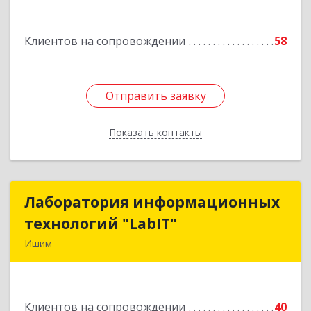
дом № 16
Клиентов на сопровождении
58
Подробнее
Отправить заявку
Отправить заявку
Показать контакты
Назад
Лаборатория информационных
Лаборатория информационных
технологий "LabIT"
технологий "LabIT"
Ишим
627753, Тюменская обл, Ишимский р-н, Ишим г,
Ф.Энгельса ул, дом № 26
Клиентов на сопровождении
40
Подробнее