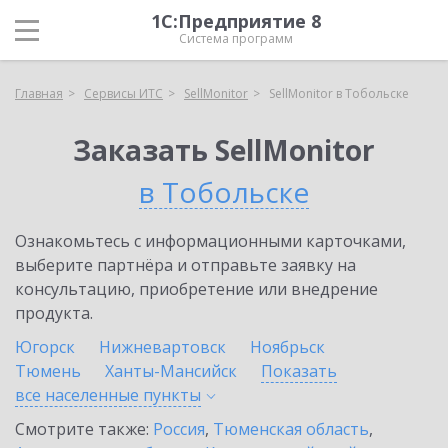
1С:Предприятие 8
Система программ
Главная
Сервисы ИТС
SellMonitor
SellMonitor в Тобольске
Заказать SellMonitor
в Тобольске
Ознакомьтесь с информационными карточками,
выберите партнёра и отправьте заявку на
консультацию, приобретение или внедрение
продукта.
Югорск
Нижневартовск
Ноябрьск
Тюмень
Ханты-Мансийск
Показать
все населенные
пункты
Смотрите также:
Россия
,
Тюменская область
,