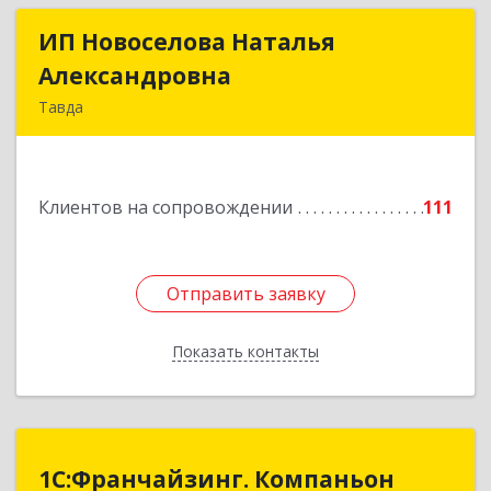
ИП Новоселова Наталья
ИП Новоселова Наталья
Александровна
Александровна
Тавда
623950, Свердловская обл, Тавда г, 9 Мая ул,
дом № 4
Клиентов на сопровождении
111
Подробнее
Отправить заявку
Отправить заявку
Показать контакты
Назад
1С:Франчайзинг. Компаньон
1С:Франчайзинг. Компаньон