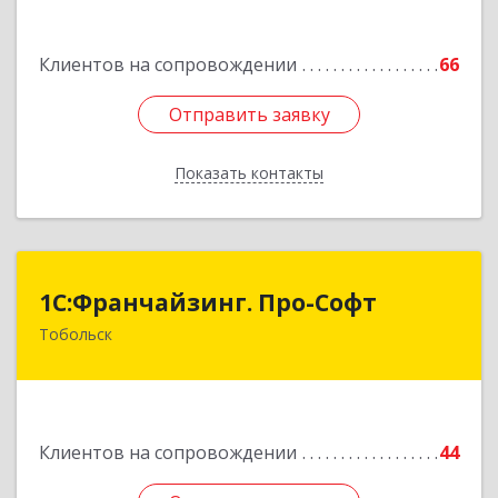
Клиентов на сопровождении
66
Отправить заявку
Отправить заявку
Показать контакты
Назад
1С:Франчайзинг. Про-Софт
1С:Франчайзинг. Про-Софт
Тобольск
626150, Тюменская обл, Тобольск г, Малая
Сибирская, дом № 14 "А"
Подробнее
Клиентов на сопровождении
44