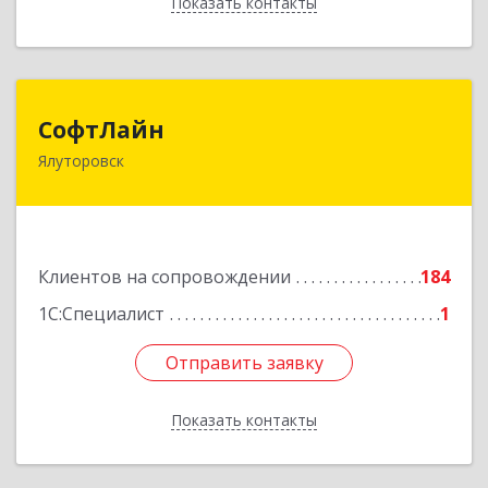
Показать контакты
Назад
СофтЛайн
СофтЛайн
Ялуторовск
627010, Тюменская обл, Ялуторовский р-н,
Ялуторовск г, Ленина ул, дом № 28
Подробнее
Клиентов на сопровождении
184
1С:Специалист
1
Отправить заявку
Отправить заявку
Показать контакты
Назад