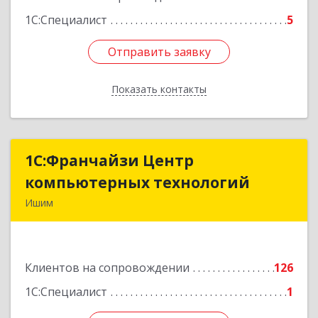
1С:Специалист
5
Отправить заявку
Отправить заявку
Показать контакты
Назад
1С:Франчайзи Центр
1С:Франчайзи Центр
компьютерных технологий
компьютерных технологий
Ишим
627750, Тюменская обл, Ишим г, 30 лет ВЛКСМ
ул, дом № 28/2
Клиентов на сопровождении
126
Подробнее
1С:Специалист
1