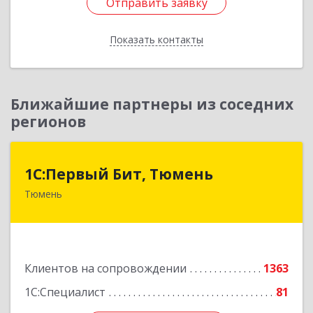
Отправить заявку
Отправить заявку
Показать контакты
Назад
Ближайшие партнеры из соседних
регионов
1С:Первый Бит, Тюмень
1С:Первый Бит, Тюмень
Тюмень
625000, Тюменская обл, Тюмень г, Республики
ул, дом № 61, оф.712
Подробнее
Клиентов на сопровождении
1363
1С:Специалист
81