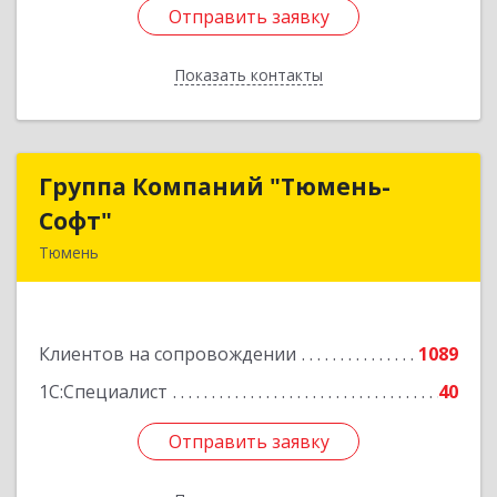
Отправить заявку
Отправить заявку
Показать контакты
Назад
Группа Компаний "Тюмень-
Группа Компаний "Тюмень-
Софт"
Софт"
Тюмень
625048, Тюменская обл, Тюмень г, Салтыкова-
Щедрина ул, дом № 44/4
Клиентов на сопровождении
1089
Подробнее
1С:Специалист
40
Отправить заявку
Отправить заявку