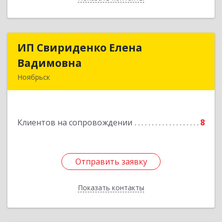
ИП Свириденко Елена
ИП Свириденко Елена
Вадимовна
Вадимовна
Ноябрьск
629805, ЯНАО, Тюменская обл., г Ноябрьск,
ул.Магистральная д.65 ,кв.23
Клиентов на сопровождении
8
Подробнее
Отправить заявку
Отправить заявку
Показать контакты
Назад