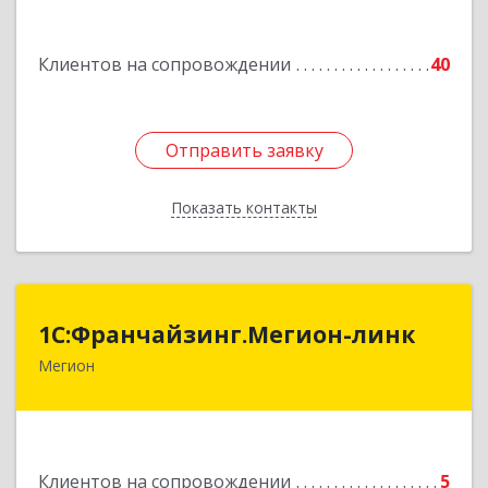
Подробнее
Клиентов на сопровождении
40
Отправить заявку
Отправить заявку
Показать контакты
Назад
1С:Франчайзинг.Мегион-линк
1С:Франчайзинг.Мегион-линк
Мегион
Подробнее
Клиентов на сопровождении
5