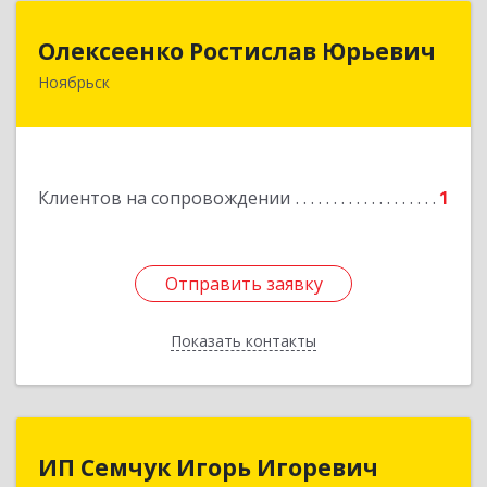
Олексеенко Ростислав Юрьевич
Олексеенко Ростислав Юрьевич
Ноябрьск
629804, Ямало-Ненецкий АО, Ноябрьск г,
УТАДС п, дом № 84, кв.2
Подробнее
Клиентов на сопровождении
1
Отправить заявку
Отправить заявку
Показать контакты
Назад
ИП Семчук Игорь Игоревич
ИП Семчук Игорь Игоревич