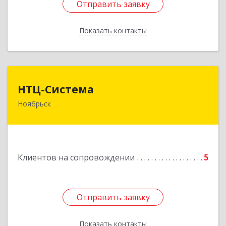
Отправить заявку
Отправить заявку
Показать контакты
Назад
НТЦ-Система
НТЦ-Система
Ноябрьск
629804, Ямало-Ненецкий АО, Ноябрьск г, 60 лет
СССР ул, дом № 39
Подробнее
Клиентов на сопровождении
5
Отправить заявку
Отправить заявку
Показать контакты
Назад