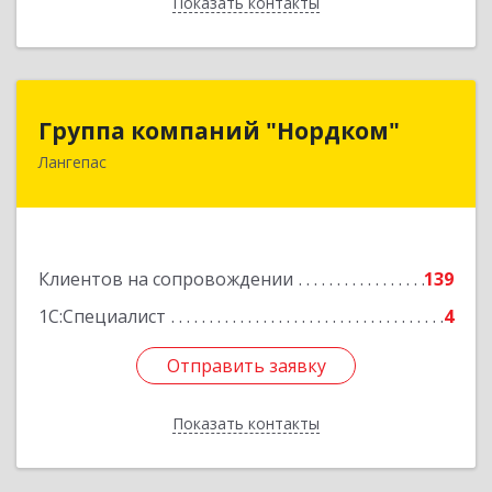
Показать контакты
Назад
Группа компаний "Нордком"
Группа компаний "Нордком"
Лангепас
628672, Тюменская обл, Лангепас г., Солнечная
ул., дом № 21/1, каб.313
Подробнее
Клиентов на сопровождении
139
1С:Специалист
4
Отправить заявку
Отправить заявку
Показать контакты
Назад