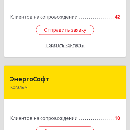
Подробнее
Клиентов на сопровождении
42
Отправить заявку
Отправить заявку
Показать контакты
Назад
ЭнергоСофт
ЭнергоСофт
Когалым
628485, Ханты-Мансийский Автономный округ
- Югра АО, Когалым г, Сопочинского проезд,
строение 2, оф.18
Подробнее
Клиентов на сопровождении
10