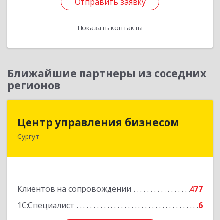
Отправить заявку
Отправить заявку
Показать контакты
Назад
Ближайшие партнеры из соседних
регионов
Центр управления бизнесом
Центр управления бизнесом
Сургут
628403, Ханты-Мансийский Автономный округ
- Югра АО, Сургут г, Мира пр-кт, дом № 56, кв.2
Подробнее
Клиентов на сопровождении
477
1С:Специалист
6