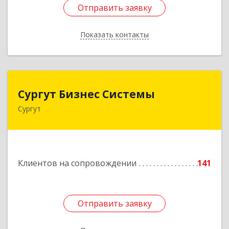
Отправить заявку
Отправить заявку
Показать контакты
Назад
Сургут Бизнес Системы
Сургут Бизнес Системы
Сургут
628406, Ханты-Мансийский Автономный округ
- Югра АО, Сургут г, 30 лет Победы ул, дом №
44, корпус А, оф.304
Подробнее
Клиентов на сопровождении
141
Отправить заявку
Отправить заявку