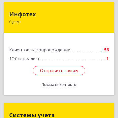
Инфотех
Инфотех
Сургут
628400, Ханты-Мансийский Автономный округ
- Югра АО, Сургут г, Быстринская ул, дом № 8
Подробнее
Клиентов на сопровождении
56
1С:Специалист
1
Отправить заявку
Отправить заявку
Показать контакты
Назад
Системы учета
Системы учета