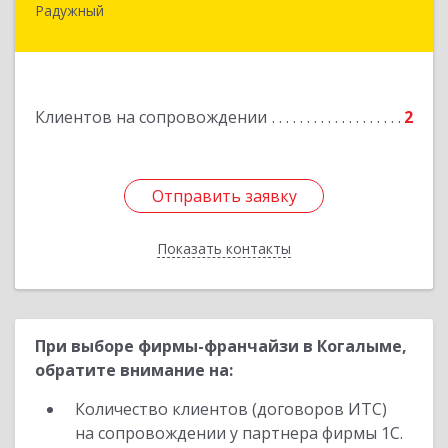
Радужный
628464, ХМАО-Югра, г. Радужный, 1 мкн.,
строение 43
Подробнее
Клиентов на сопровождении
2
Отправить заявку
Отправить заявку
Показать контакты
Назад
При выборе фирмы-франчайзи в Когалыме,
обратите внимание на:
Количество клиентов (договоров ИТС)
на сопровождении у партнера фирмы 1С.