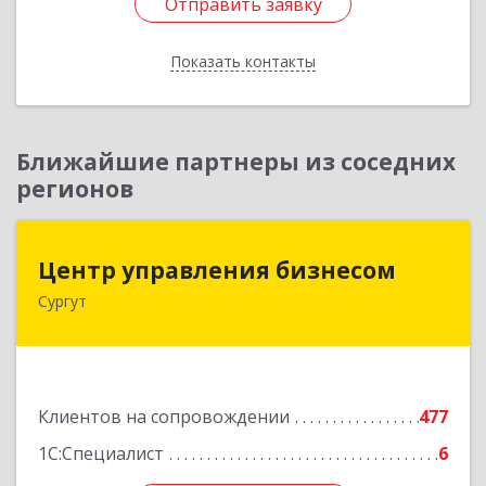
Отправить заявку
Отправить заявку
Показать контакты
Назад
Ближайшие партнеры из соседних
регионов
Центр управления бизнесом
Центр управления бизнесом
Сургут
628403, Ханты-Мансийский Автономный округ
- Югра АО, Сургут г, Мира пр-кт, дом № 56, кв.2
Подробнее
Клиентов на сопровождении
477
1С:Специалист
6