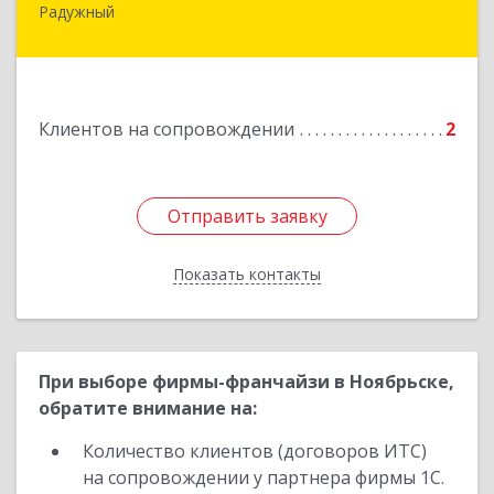
Радужный
628464, ХМАО-Югра, г. Радужный, 1 мкн.,
строение 43
Подробнее
Клиентов на сопровождении
2
Отправить заявку
Отправить заявку
Показать контакты
Назад
При выборе фирмы-франчайзи в Ноябрьске,
обратите внимание на:
Количество клиентов (договоров ИТС)
на сопровождении у партнера фирмы 1С.