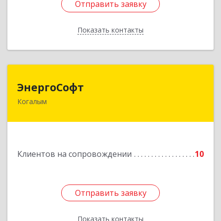
Отправить заявку
Отправить заявку
Показать контакты
Назад
ЭнергоСофт
ЭнергоСофт
Когалым
628485, Ханты-Мансийский Автономный округ
- Югра АО, Когалым г, Сопочинского проезд,
строение 2, оф.18
Подробнее
Клиентов на сопровождении
10
Отправить заявку
Отправить заявку
Показать контакты
Назад