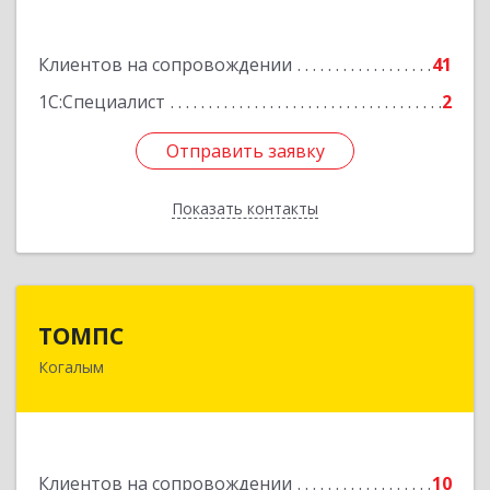
Подробнее
Клиентов на сопровождении
41
1С:Специалист
2
Отправить заявку
Отправить заявку
Показать контакты
Назад
ТОМПС
ТОМПС
Когалым
628484, Ханты-Мансийский Автономный округ
- Югра АО, Когалым г, Ленинградская ул, дом №
61, кв.8
Подробнее
Клиентов на сопровождении
10