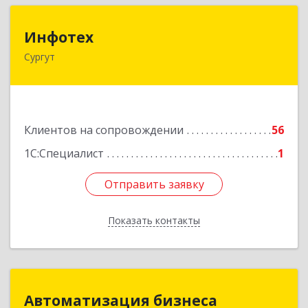
Инфотех
Инфотех
Сургут
628400, Ханты-Мансийский Автономный округ
- Югра АО, Сургут г, Быстринская ул, дом № 8
Подробнее
Клиентов на сопровождении
56
1С:Специалист
1
Отправить заявку
Отправить заявку
Показать контакты
Назад
Автоматизация бизнеса
Автоматизация бизнеса