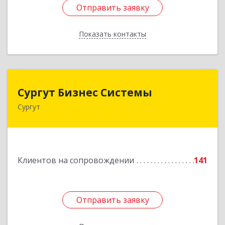
Отправить заявку
Отправить заявку
Показать контакты
Назад
Сургут Бизнес Системы
Сургут Бизнес Системы
Сургут
628406, Ханты-Мансийский Автономный округ
- Югра АО, Сургут г, 30 лет Победы ул, дом №
44, корпус А, оф.304
Подробнее
Клиентов на сопровождении
141
Отправить заявку
Отправить заявку