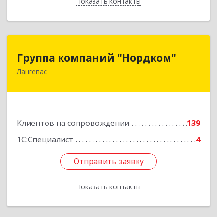
Показать контакты
Назад
Группа компаний "Нордком"
Группа компаний "Нордком"
Лангепас
628672, Тюменская обл, Лангепас г., Солнечная
ул., дом № 21/1, каб.313
Подробнее
Клиентов на сопровождении
139
1С:Специалист
4
Отправить заявку
Отправить заявку
Показать контакты
Назад