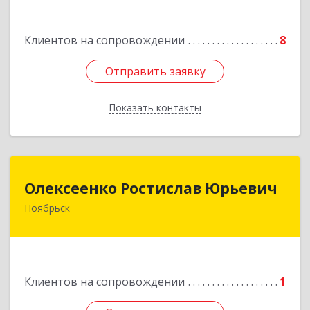
ул.Магистральная д.65 ,кв.23
Клиентов на сопровождении
8
Подробнее
Отправить заявку
Отправить заявку
Показать контакты
Назад
Олексеенко Ростислав Юрьевич
Олексеенко Ростислав Юрьевич
Ноябрьск
629804, Ямало-Ненецкий АО, Ноябрьск г,
УТАДС п, дом № 84, кв.2
Подробнее
Клиентов на сопровождении
1