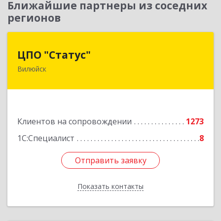
Ближайшие партнеры из соседних
регионов
ЦПО "Статус"
ЦПО "Статус"
Вилюйск
677000, Саха /Якутия/ Респ, Якутск г, Ленина пр-
кт, дом № 1, оф.427
Подробнее
Клиентов на сопровождении
1273
1С:Специалист
8
Отправить заявку
Отправить заявку
Показать контакты
Назад