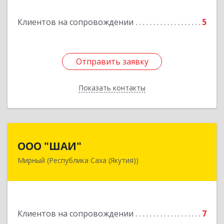
Клиентов на сопровождении
5
Подробнее
Отправить заявку
Отправить заявку
Показать контакты
Назад
ООО "ШАИ"
ООО "ШАИ"
Мирный (Республика Саха (Якутия))
678175, Республика Саха (Якутия), у.
Мирнинский, г. Мирный, ул. Ленина, дом 34,
квартира 5
Подробнее
Клиентов на сопровождении
7