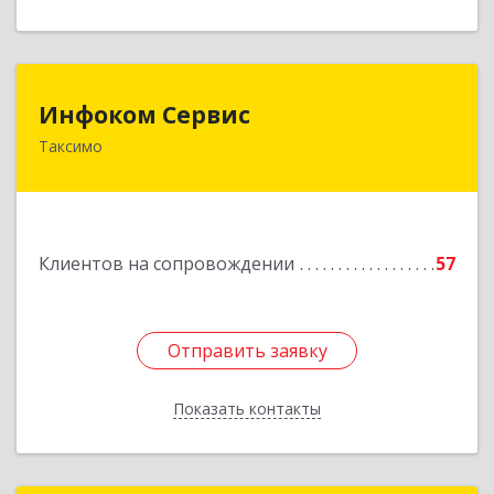
Инфоком Сервис
Инфоком Сервис
Таксимо
671560, Республика Бурятия, Муйский р-н, пгт.
Таксимо, ул. Железнодорожников, дом 14
Подробнее
Клиентов на сопровождении
57
Отправить заявку
Отправить заявку
Показать контакты
Назад