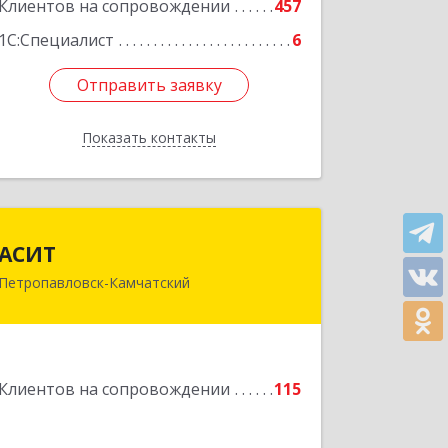
Подробнее
Клиентов на сопровождении
457
1С:Специалист
6
Отправить заявку
Отправить заявку
Показать контакты
Назад
АСИТ
АСИТ
Петропавловск-Камчатский
683031, Камчатский край,
Петропавловск-Камчатский г,
Топоркова ул, дом № 9/8, офис "С"
Подробнее
Клиентов на сопровождении
115