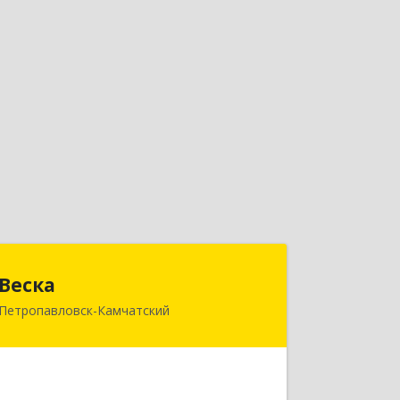
Веска
Веска
Петропавловск-Камчатский
683031, Камчатский край,
Петропавловск-Камчатский г, Карла
Маркса пр-кт, дом № 29/1, оф.300