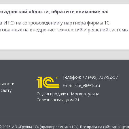
гаданской области, обратите внимание на:
в ИТС) на сопровождении у партнера фирмы 1С.
стованных на внедрение технологий и решений системы
Телефон:
+7 (495) 737-92-57
льности
Email:
site_v8@1c.ru
 сайту
Отдел продаж:
г. Москва
,
улица
Селезнёвская, дом 21
© 2026 АО «Группа 1С» (правопреемник «1С»). Все права на сайт защищен