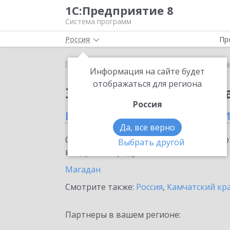
1С:Предприятие 8
Система программ
Россия
Пр
Главная
Сервисы ИТС
Премиальная поддержка
Информация на сайте будет
отображаться для региона
Заказать Премиальн
Россия
в Магаданской област
Да, все верно
Ознакомьтесь с информационными карт
Выбрать другой
внедрение продукта.
Магадан
Смотрите также:
Россия
,
Камчатский кр
Партнеры в вашем регионе: