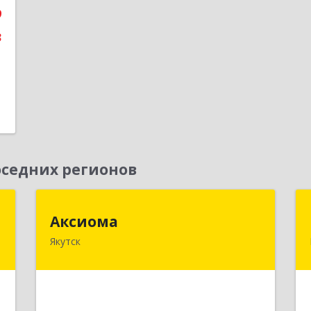
9
3
седних регионов
"
Аксиома
Аксиома
Якутск
,
677000, Саха /Якутия/ Респ, Якутск г,
7
Чиряева ул, дом № 1, кв.19
е
Подробнее