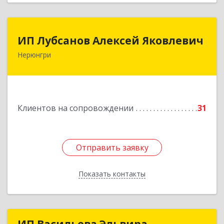
ИП Лубсанов Алексей Яковлевич
ИП Лубсанов Алексей Яковлевич
Нерюнгри
675002, Амурская область, г. Благовещенск, ул.
Краснофлотская ,77/1, кв.38
Подробнее
Клиентов на сопровождении
31
Отправить заявку
Отправить заявку
Показать контакты
Назад