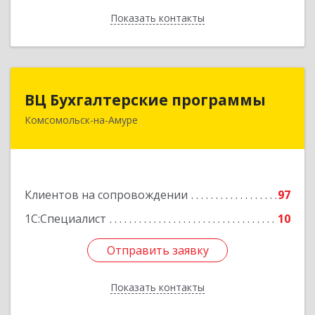
Показать контакты
Назад
ВЦ Бухгалтерские программы
ВЦ Бухгалтерские программы
Комсомольск-на-Амуре
681000, Хабаровский край, Комсомольск-на-
Амуре г, Сидоренко ул, дом № 1А
Подробнее
Клиентов на сопровождении
97
1С:Специалист
10
Отправить заявку
Отправить заявку
Показать контакты
Назад