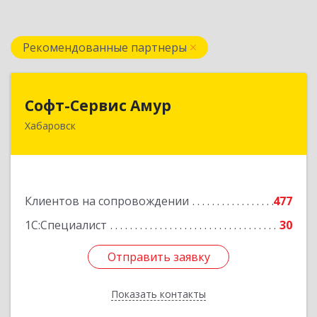
Рекомендованные партнеры
Софт-Сервис Амур
Софт-Сервис Амур
Хабаровск
680000, Хабаровский край, Хабаровск г,
Муравьева-Амурского ул., дом № 4, оф.19
Подробнее
Клиентов на сопровождении
477
1С:Специалист
30
Отправить заявку
Отправить заявку
Показать контакты
Назад