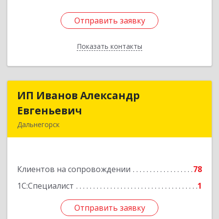
Отправить заявку
Отправить заявку
Показать контакты
Назад
ИП Иванов Александр
ИП Иванов Александр
Евгеньевич
Евгеньевич
Дальнегорск
692446, Приморский край, Дальнегорск г,
Инженерная ул, дом № 28, кв.1
Клиентов на сопровождении
78
Подробнее
1С:Специалист
1
Отправить заявку
Отправить заявку