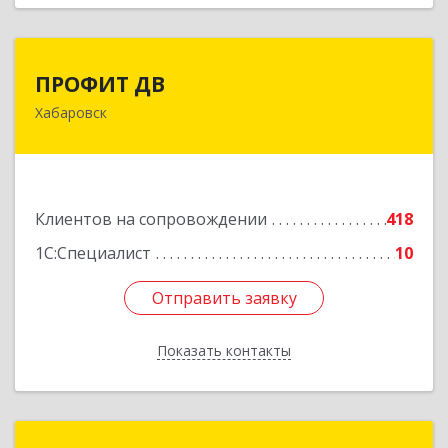
ПРОФИТ ДВ
ПРОФИТ ДВ
Хабаровск
680000, Хабаровский край, Хабаровск г,
Муравьева-Амурского ул, дом № 25, пом.I
Подробнее
Клиентов на сопровождении
418
1С:Специалист
10
Отправить заявку
Отправить заявку
Показать контакты
Назад