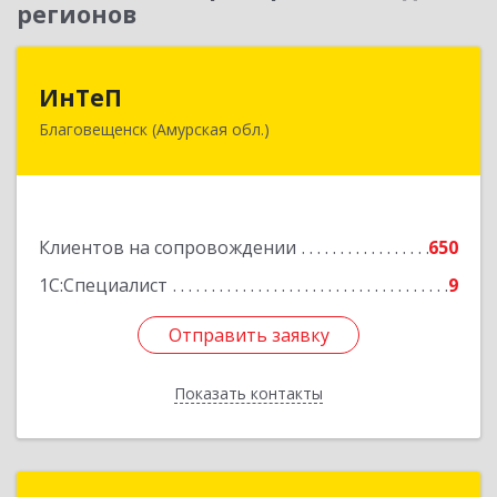
регионов
ИнТеП
ИнТеП
Благовещенск (Амурская обл.)
675000, Амурская обл, Благовещенск г,
Горького ул, дом № 172/1
Подробнее
Клиентов на сопровождении
650
1С:Специалист
9
Отправить заявку
Отправить заявку
Показать контакты
Назад