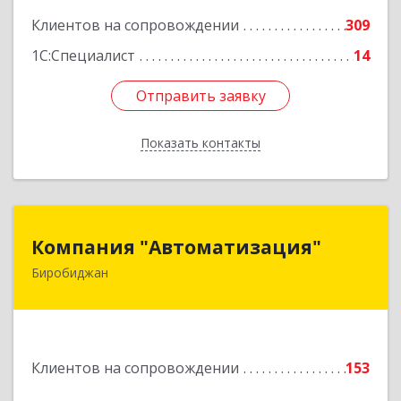
Клиентов на сопровождении
309
1С:Специалист
14
Отправить заявку
Отправить заявку
Показать контакты
Назад
Компания "Автоматизация"
Компания "Автоматизация"
Биробиджан
679016, Еврейская Аобл, Биробиджан г,
Советская ул, дом № 59, кв.3
Подробнее
Клиентов на сопровождении
153