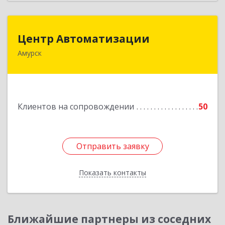
Центр Автоматизации
Центр Автоматизации
Амурск
682640, Хабаровский край, Амурск г, Мира пр-
кт, дом № 55, оф.2
Подробнее
Клиентов на сопровождении
50
Отправить заявку
Отправить заявку
Показать контакты
Назад
Ближайшие партнеры из соседних