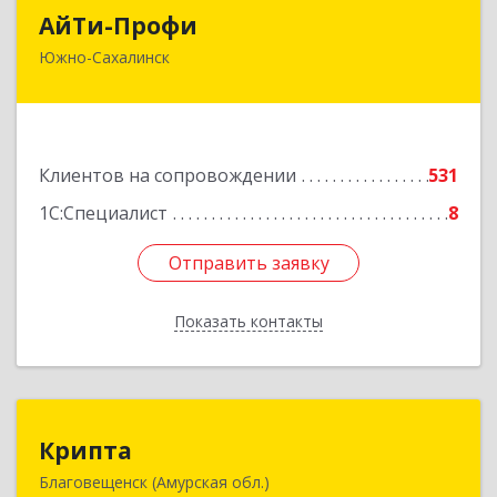
АйТи-Профи
АйТи-Профи
Южно-Сахалинск
693023, Сахалинская обл, город Южно-
Сахалинск г.о., Южно-Сахалинск г, Емельянова
А.О. ул, дом № 4
Подробнее
Клиентов на сопровождении
531
1С:Специалист
8
Отправить заявку
Отправить заявку
Показать контакты
Назад
Крипта
Крипта
Благовещенск (Амурская обл.)
675000, Амурская обл, Благовещенск г,