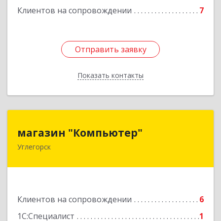
Клиентов на сопровождении
7
Отправить заявку
Отправить заявку
Показать контакты
Назад
магазин "Компьютер"
магазин "Компьютер"
Углегорск
694920, Сахалинская обл, Углегорский р-н,
Углегорск г, Победы ул, дом № 169, оф.4
Подробнее
Клиентов на сопровождении
6
1С:Специалист
1