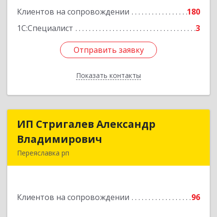
Клиентов на сопровождении
180
1С:Специалист
3
Отправить заявку
Отправить заявку
Показать контакты
Назад
ИП Стригалев Александр
ИП Стригалев Александр
Владимирович
Владимирович
Переяславка рп
682910, Хабаровский край, Имени Лазо р-н,
Переяславка рп, Ленина ул, дом № 30, оф.1
Клиентов на сопровождении
96
Подробнее