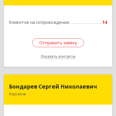
г, Александра Матросова ул, дом № 6Б, кв.32
Подробнее
Клиентов на сопровождении
14
Отправить заявку
Отправить заявку
Показать контакты
Назад
Бондарев Сергей Николаевич
Бондарев Сергей Николаевич
Корсаков
Подробнее