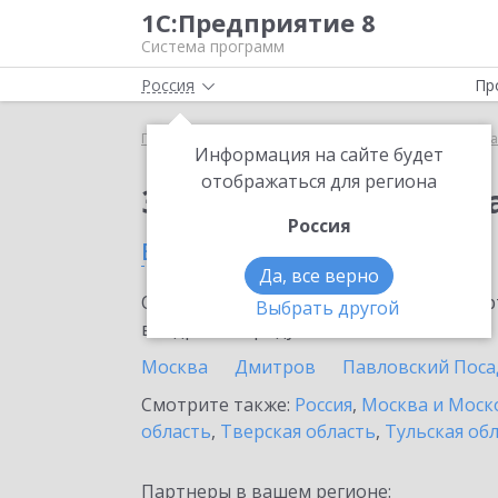
1С:Предприятие 8
Система программ
Россия
Пр
Главная
Сервисы ИТС
Премиальная поддержка
Информация на сайте будет
отображаться для региона
Заказать Премиальн
Россия
в Протвино
Да, все верно
Ознакомьтесь с информационными карт
Выбрать другой
внедрение продукта.
Москва
Дмитров
Павловский Поса
Смотрите также:
Россия
,
Москва и Моск
область
,
Тверская область
,
Тульская об
Партнеры в вашем регионе: