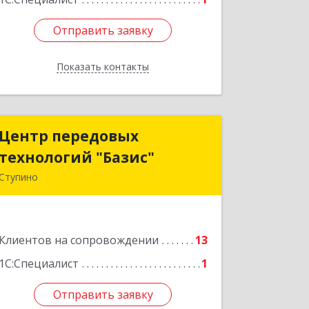
Отправить заявку
Отправить заявку
Показать контакты
Назад
Центр передовых
Центр передовых
технологий "Базис"
технологий "Базис"
Ступино
142800, Московская обл, Ступинский
р-н, Ступино г, Крылова ул, владение
№ 16, корпус 1
Клиентов на сопровождении
13
Подробнее
1С:Специалист
1
Отправить заявку
Отправить заявку