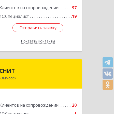
Подробнее
Клиентов на сопровождении
97
1С:Специалист
19
Отправить заявку
Отправить заявку
Показать контакты
Назад
СНИТ
СНИТ
Климовск
142180, Московская обл, Климовск г,
Советская ул, дом № 14
Подробнее
Клиентов на сопровождении
20
1С:Специалист
1