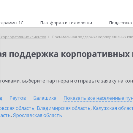
ограммы 1С
Платформа и технологии
Поддержка 
 корпоративных клиентов
Премиальная поддержка корпоративных кли
ая поддержка корпоративных 
очками, выберите партнёра и отправьте заявку на ко
д
Реутов
Балашиха
Показать все населенные
пу
овская область
,
Владимирская область
,
Калужская облас
ласть
,
Ярославская область