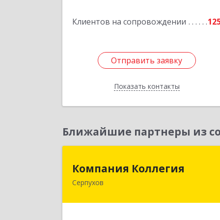
Подробне
Клиентов на сопровождении
12
Отправить заявку
Отправить заявку
Показать контакты
Назад
Ближайшие партнеры из со
Компания Коллеги
Компания Коллегия
Серпухов
142211, Московская обл, Серпухов г
Оборонная ул, дом № 1