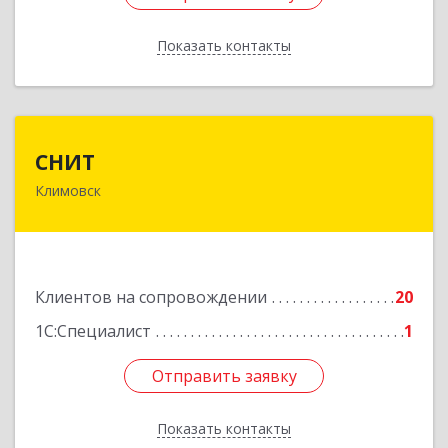
Показать контакты
Назад
СНИТ
СНИТ
Климовск
142180, Московская обл, Климовск г, Советская
ул, дом № 14
Подробнее
Клиентов на сопровождении
20
1С:Специалист
1
Отправить заявку
Отправить заявку
Показать контакты
Назад