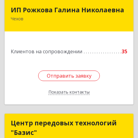
ИП Рожкова Галина Николаевна
ИП Рожкова Галина Николаевна
Чехов
142306, Московская обл, Чеховский р-н, Чехов
г, Лопасненская ул, дом № 7, кв.99
Подробнее
Клиентов на сопровождении
35
Отправить заявку
Отправить заявку
Показать контакты
Назад
Центр передовых технологий
Центр передовых технологий
"Базис"
"Базис"