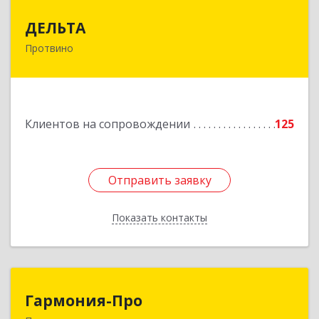
ДЕЛЬТА
ДЕЛЬТА
Протвино
142281, Московская обл, Протвино г,
Кременковское ш, дом № 9А
Подробнее
Клиентов на сопровождении
125
Отправить заявку
Отправить заявку
Показать контакты
Назад
Гармония-Про
Гармония-Про