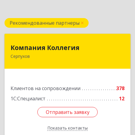
Рекомендованные партнеры
Компания Коллегия
Компания Коллегия
Серпухов
142211, Московская обл, Серпухов г, Оборонная
ул, дом № 19
Подробнее
Клиентов на сопровождении
378
1С:Специалист
12
Отправить заявку
Отправить заявку
Показать контакты
Назад