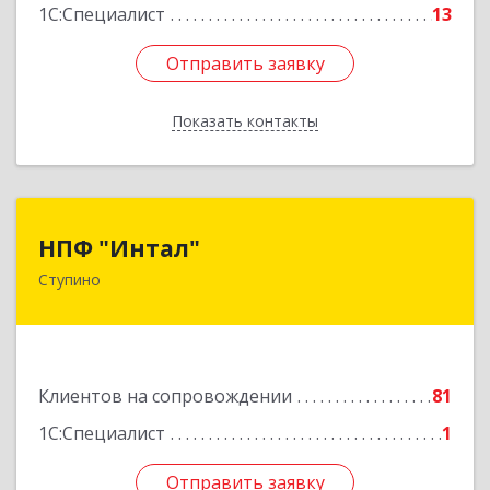
1С:Специалист
13
Отправить заявку
Отправить заявку
Показать контакты
Назад
НПФ "Интал"
НПФ "Интал"
Ступино
142800, Московская обл, Ступинский р-н,
Ступино г, Чайковского ул, дом № 5а, оф.34
Подробнее
Клиентов на сопровождении
81
1С:Специалист
1
Отправить заявку
Отправить заявку