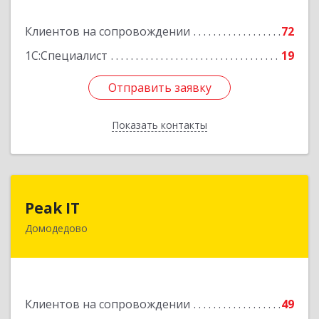
Подробнее
Клиентов на сопровождении
72
1С:Специалист
19
Отправить заявку
Отправить заявку
Показать контакты
Назад
Peak IT
Peak IT
Домодедово
142073, Московская обл, Домодедово г,
Ильинское д, дом № 109, кв.28
Подробнее
Клиентов на сопровождении
49