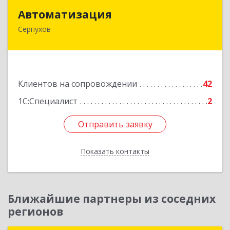
Автоматизация
Автоматизация
Серпухов
142205, Московская обл, Серпухов г,
Комсомольская ул, дом № 4а, кв.136
Подробнее
Клиентов на сопровождении
42
1С:Специалист
2
Отправить заявку
Отправить заявку
Показать контакты
Назад
Ближайшие партнеры из соседних
регионов