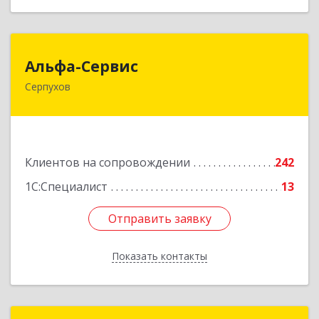
Альфа-Сервис
Альфа-Сервис
Серпухов
142200, Московская обл, Серпухов г,
Красноармейская ул, дом № 35/60
Подробнее
Клиентов на сопровождении
242
1С:Специалист
13
Отправить заявку
Отправить заявку
Показать контакты
Назад