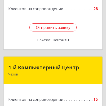
Подробнее
Клиентов на сопровождении
28
Отправить заявку
Отправить заявку
Показать контакты
Назад
1-й Компьютерный Центр
1-й Компьютерный Центр
Чехов
142306, Московская обл, Чеховский р-н, Чехов
г, Речной туп, стр.9
Подробнее
Клиентов на сопровождении
15