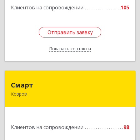
ком.74
Клиентов на сопровождении
105
Подробнее
Отправить заявку
Отправить заявку
Показать контакты
Назад
Смарт
Смарт
Ковров
601900, Владимирская обл, Ковров г, Труда ул,
дом № 4, строение 99, оф.42
Подробнее
Клиентов на сопровождении
98