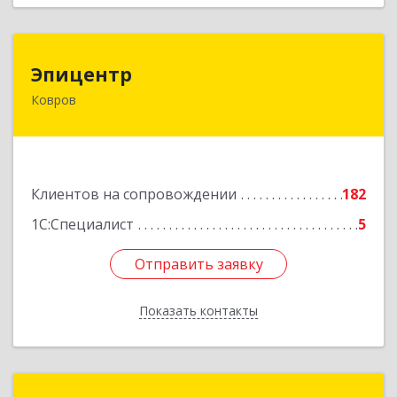
Эпицентр
Эпицентр
Ковров
601900, Владимирская обл, Ковров г, Барсукова
ул, дом № 17
Подробнее
Клиентов на сопровождении
182
1С:Специалист
5
Отправить заявку
Отправить заявку
Показать контакты
Назад