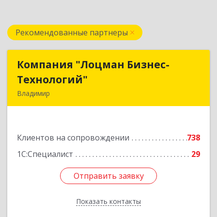
Рекомендованные партнеры
Компания "Лоцман Бизнес-
Компания "Лоцман Бизнес-
Технологий"
Технологий"
Владимир
600015, Владимирская обл, Владимир г,
Чайковского ул, дом № 40А, оф.21
Клиентов на сопровождении
738
Подробнее
1С:Специалист
29
Отправить заявку
Отправить заявку
Показать контакты
Назад