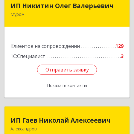
ИП Никитин Олег Валерьевич
ИП Никитин Олег Валерьевич
Муром
602267, Владимирская обл, Муром г,
Коммунистическая ул., дом № 36
Подробнее
Клиентов на сопровождении
129
1С:Специалист
3
Отправить заявку
Отправить заявку
Показать контакты
Назад
ИП Гаев Николай Алексеевич
ИП Гаев Николай Алексеевич
Александров
601650, Владимирская обл, Александровский р-