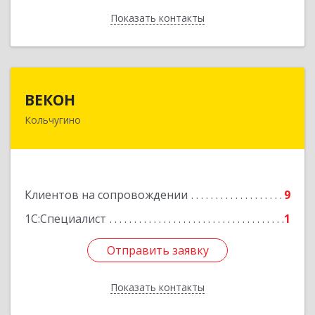
Показать контакты
Назад
ВЕКОН
ВЕКОН
Кольчугино
601785, Владимирская обл, Кольчугинский р-н,
Кольчугино г, 3 Интернационала ул, дом № 38
Подробнее
Клиентов на сопровождении
9
1С:Специалист
1
Отправить заявку
Отправить заявку
Показать контакты
Назад