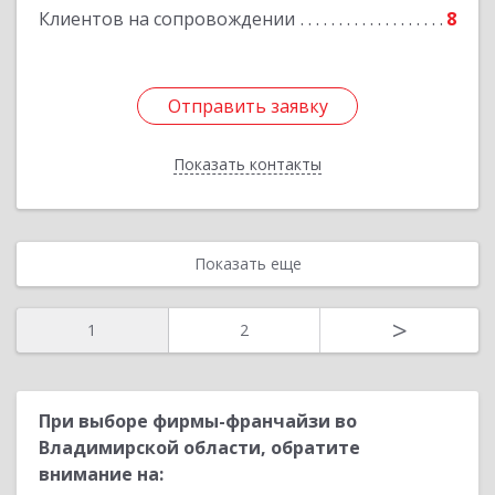
Клиентов на сопровождении
8
Отправить заявку
Отправить заявку
Показать контакты
Назад
Показать еще
>
1
2
При выборе фирмы-франчайзи во
Владимирской области, обратите
внимание на: