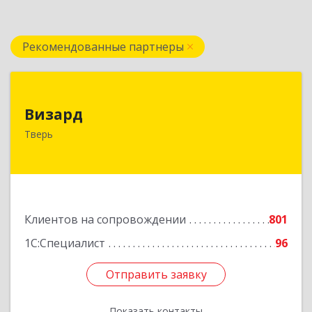
Рекомендованные партнеры
Визард
Визард
170006, Тверская обл, Тверь г, Учительская ул,
Тверь
дом № 59, оф.110
Подробнее
Клиентов на сопровождении
801
1С:Специалист
96
Отправить заявку
Отправить заявку
Показать контакты
Назад