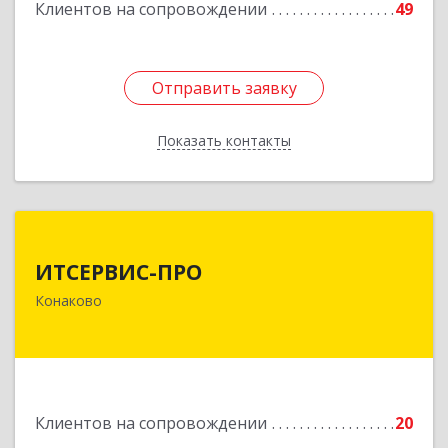
Клиентов на сопровождении
49
Отправить заявку
Отправить заявку
Показать контакты
Назад
ИТСЕРВИС-ПРО
ИТСЕРВИС-ПРО
171252, Тверская обл, Конаковский р-н,
Конаково
Конаково г, Учебная ул, дом № 17, оф.35
Подробнее
Клиентов на сопровождении
20