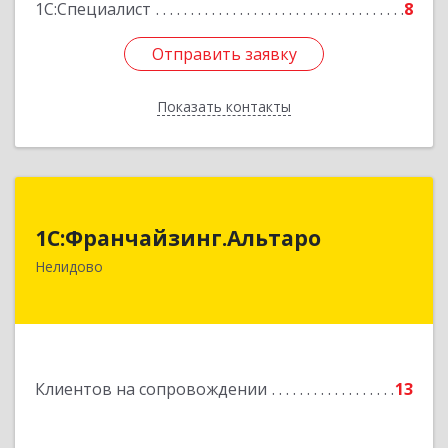
1С:Специалист
8
Отправить заявку
Отправить заявку
Показать контакты
Назад
1С:Франчайзинг.Альтаро
1С:Франчайзинг.Альтаро
172527, Тверская обл, Нелидово г, Матросова
Нелидово
ул, дом № 22, оф.1
Подробнее
Клиентов на сопровождении
13