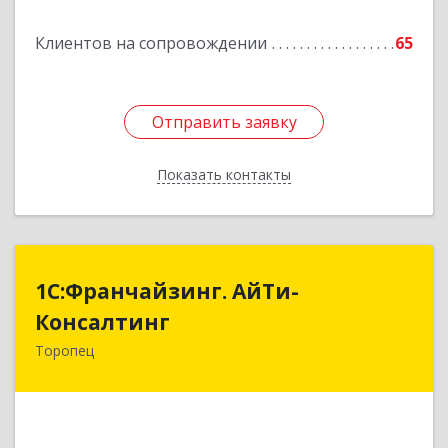
Клиентов на сопровождении
65
Отправить заявку
Отправить заявку
Показать контакты
Назад
1С:Франчайзинг. АйТи-
1С:Франчайзинг. АйТи-
Консалтинг
Консалтинг
Торопец
172840, Тверская обл, Торопец г, Гоголя ул,
дом № 13
Подробнее