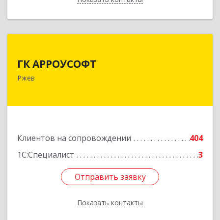
ГК АРРОУСОФТ
ГК АРРОУСОФТ
172381, Тверская обл, м.о. Ржевский, Ржев г,
Ржев
Большая Спасская ул, дом № 15, кв.2А
Подробнее
Клиентов на сопровождении
404
1С:Специалист
3
Отправить заявку
Отправить заявку
Показать контакты
Назад