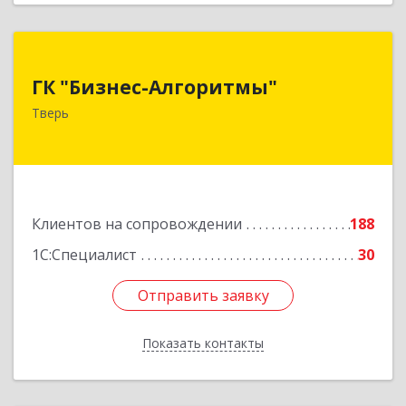
ГК "Бизнес-Алгоритмы"
ГК "Бизнес-Алгоритмы"
170006, Тверская обл, Тверь г, Брагина ул, дом
Тверь
№ 6а, оф.300
Подробнее
Клиентов на сопровождении
188
1С:Специалист
30
Отправить заявку
Отправить заявку
Показать контакты
Назад