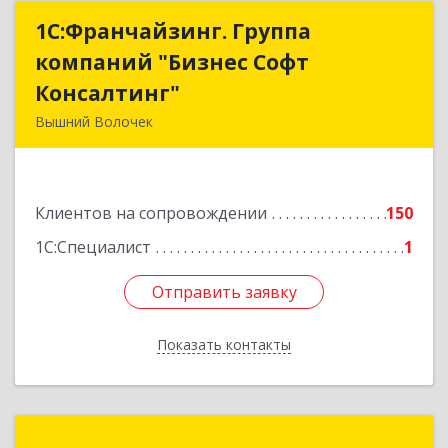
1С:Франчайзинг. Группа
1С:Франчайзинг. Группа
компаний "Бизнес Софт
компаний "Бизнес Софт
Консалтинг"
Консалтинг"
Вышний Волочек
171157, Тверская обл, Вышний Волочек г,
Карла Либкнехта ул, дом № 24, кв.3
Клиентов на сопровождении
150
Подробнее
1С:Специалист
1
Отправить заявку
Отправить заявку
Показать контакты
Назад
АЛЬФА