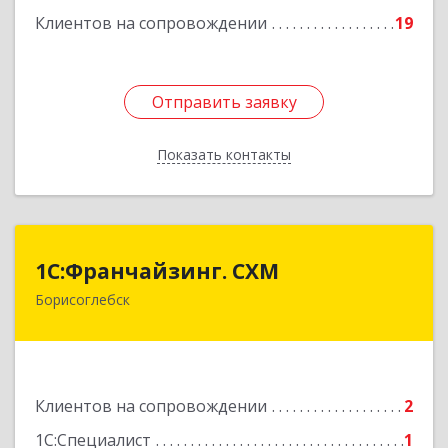
Клиентов на сопровождении
19
Отправить заявку
Отправить заявку
Показать контакты
Назад
1С:Франчайзинг. СХМ
1С:Франчайзинг. СХМ
Борисоглебск
397165, Воронежская обл, Борисоглебский р-н,
Борисоглебск г, Матросовская ул, дом № 127
Подробнее
Клиентов на сопровождении
2
1С:Специалист
1