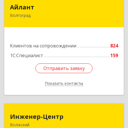
Айлант
Айлант
Волгоград
400001, Волгоградская обл, Волгоград г, им
Канунникова ул, дом № 11А
Подробнее
Клиентов на сопровождении
824
1С:Специалист
159
Отправить заявку
Отправить заявку
Показать контакты
Назад
Инженер-Центр
Инженер-Центр
Волжский
404120, Волгоградская обл, Волжский г, им