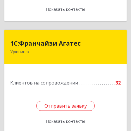
Показать контакты
Назад
1С:Франчайзи Агатес
1С:Франчайзи Агатес
Урюпинск
403113, Волгоградская обл, Урюпинск г, Ленина
пр-кт, дом № 90а
Подробнее
Клиентов на сопровождении
32
Отправить заявку
Отправить заявку
Показать контакты
Назад