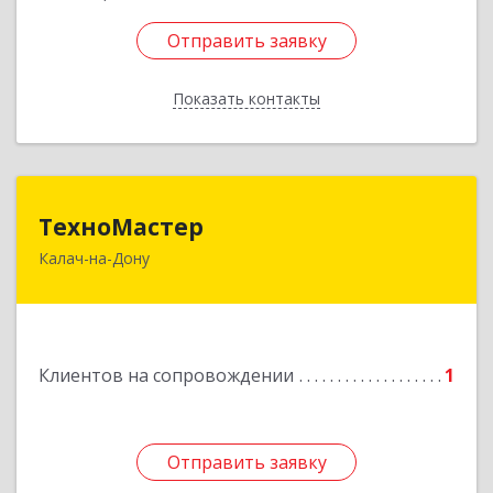
Отправить заявку
Отправить заявку
Показать контакты
Назад
ТехноМастер
ТехноМастер
Калач-на-Дону
404503, Волгоградская обл, Калач-на-Дону г,
Пархоменко ул, дом № 4, кв. 56
Подробнее
Клиентов на сопровождении
1
Отправить заявку
Отправить заявку