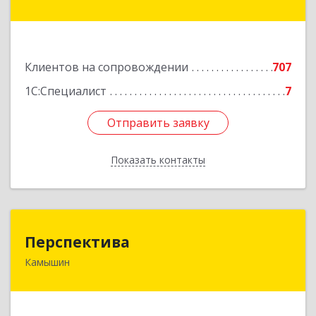
генерала Карбышева ул, дом № 76
Подробнее
Клиентов на сопровождении
707
1С:Специалист
7
Отправить заявку
Отправить заявку
Показать контакты
Назад
Перспектива
Перспектива
Камышин
403850, Волгоградская обл, Камышин г,
Леонова ул, дом № 26