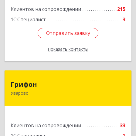
Подробнее
Клиентов на сопровождении
215
1С:Специалист
3
Отправить заявку
Отправить заявку
Показать контакты
Назад
Грифон
Грифон
Уварово
393461, Тамбовская обл, Уварово г, Южная ул,
дом № 40А
Подробнее
Клиентов на сопровождении
33
1С:Специалист
1