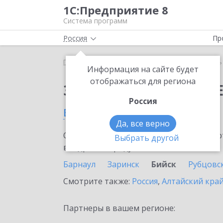
1С:Предприятие 8
Система программ
Россия
Пр
Главная
Сервисы ИТС
Модуль 1C:EDI
Модуль 
Информация на сайте будет
отображаться для региона
Заказать Модуль 1C:E
Россия
в Бийске
Да, все верно
Ознакомьтесь с информационными карт
Выбрать другой
внедрение продукта.
Барнаул
Заринск
Бийск
Рубцовс
Смотрите также:
Россия
,
Алтайский кра
Партнеры в вашем регионе: