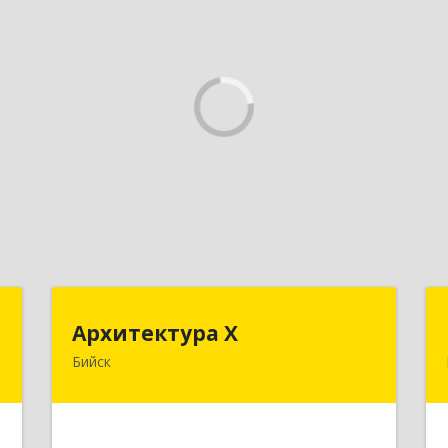
"
Архитектура Х
Архитектура Х
Бийск
,
659300, Алтайский край, Бийск г,
3
Турусова ул, дом № 3
е
Подробнее