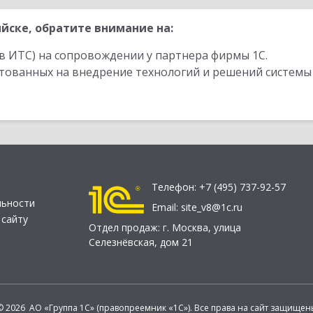
йске, обратите внимание на:
в ИТС) на сопровождении у партнера фирмы 1С.
стованных на внедрение технологий и решений системы
Телефон:
+7 (495) 737-92-57
льности
Email:
site_v8@1c.ru
 сайту
Отдел продаж:
г. Москва
,
улица
Селезнёвская, дом 21
© 2026 АО «Группа 1С» (правопреемник «1С»). Все права на сайт защищен