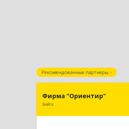
Рекомендованные партнеры
Фирма "Ориентир
Фирма "Ориентир"
Бийск
659300, Алтайский край, Бийск г
Сергея Кирова пр-кт, дом № 
Подробне