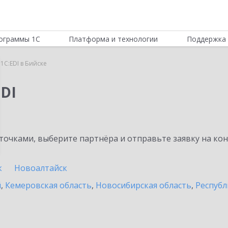
ограммы 1С
Платформа и технологии
Поддержка 
1C:EDI в Бийске
DI
очками, выберите партнёра и отправьте заявку на ко
к
Новоалтайск
й
,
Кемеровская область
,
Новосибирская область
,
Республ