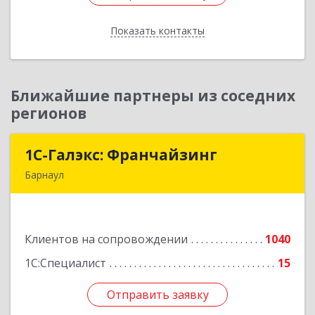
Показать контакты
Назад
Ближайшие партнеры из соседних
регионов
1С-Галэкс: Франчайзинг
1С-Галэкс: Франчайзинг
Барнаул
656015, Алтайский край, Барнаул г, Деповская
ул, дом № 7, каб.А-105
Клиентов на сопровождении
1040
Подробнее
1С:Специалист
15
Отправить заявку
Отправить заявку