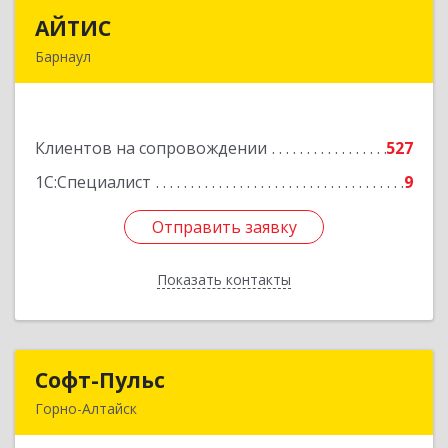
АЙТИС
АЙТИС
Барнаул
656067, Алтайский край, Барнаул г, Взлетная ул,
дом № 65
Клиентов на сопровождении
527
Подробнее
1С:Специалист
9
Отправить заявку
Отправить заявку
Показать контакты
Назад
Софт-Пульс
Софт-Пульс
Горно-Алтайск
649006, Алтай Респ, Горно-Алтайск г,