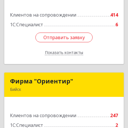
Комсомольская ул, дом № 13
Клиентов на сопровождении
414
Подробнее
1С:Специалист
6
Отправить заявку
Отправить заявку
Показать контакты
Назад
Фирма "Ориентир"
Фирма "Ориентир"
Бийск
659300, Алтайский край, Бийск г, Сергея Кирова
пр-кт, дом № 3
Клиентов на сопровождении
247
Подробнее
1С:Специалист
2