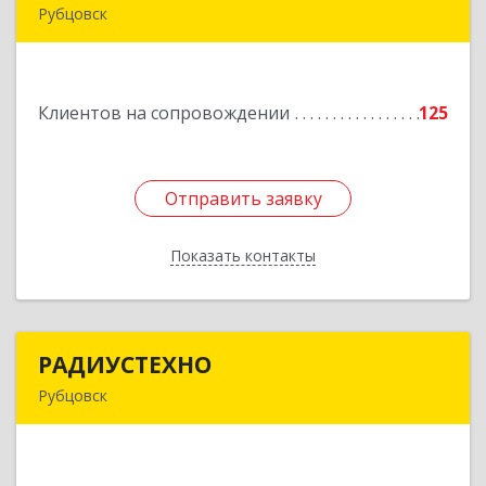
Рубцовск
658204, Алтайский край, Рубцовск г, Алтайская
ул, дом № 7
Клиентов на сопровождении
125
Подробнее
Отправить заявку
Отправить заявку
Показать контакты
Назад
РАДИУСТЕХНО
РАДИУСТЕХНО
Рубцовск
658225, Алтайский край, Рубцовск г, Ленина пр-
кт, дом № 206, оф.427