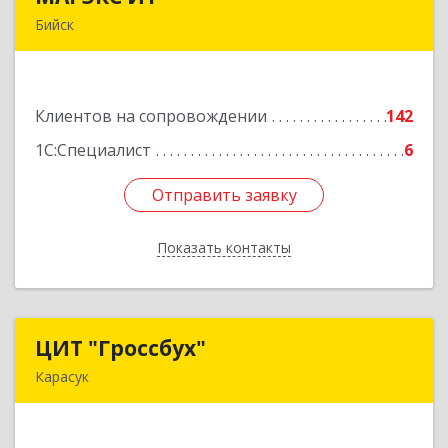
Бийск
Алтайский край, Бийск г, Разина, дом № 94
Подробнее
Клиентов на сопровождении
142
1С:Специалист
6
Отправить заявку
Отправить заявку
Показать контакты
Назад
ЦИТ "Гроссбух"
ЦИТ "Гроссбух"
Карасук
632861, Новосибирская обл, Карасукский р-н,
Карасук г, Сорокина ул, дом № 9, оф.3