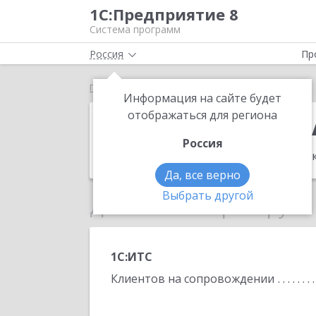
1С:Предприятие 8
Система программ
Россия
Пр
Главная
ИП Алифанов А.А.
Информация на сайте будет
ИП Алифанов 
отображаться для региона
Россия
Адрес:
659303, Алтайский край, Бийск
Да, все верно
Выбрать другой
Данные по партнеру
1С:ИТС
Клиентов на сопровождении